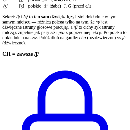
/ʒ/
[ʒ]
polskie „ż” (
ż
aba)
J, G (przed e/i)
Sekret:
/ʃ/ i /ʒ/ to ten sam dźwięk.
Język stoi dokładnie w tym
samym miejscu — różnica polega tylko na tym, że /ʒ/ jest
dźwięczne (struny głosowe pracują), a /ʃ/ to cichy syk (struny
milczą), zupełnie jak pary
s
/
z
i
p
/
b
z poprzedniej lekcji. Po polsku to
dokładnie para
sz
/
ż
. Połóż dłoń na gardle:
chá
(bezdźwięczne) vs
já
(dźwięczne).
CH = zawsze /ʃ/