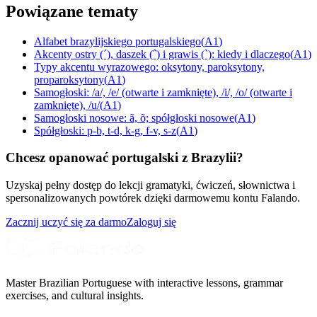
Powiązane tematy
Alfabet brazylijskiego portugalskiego
(
A1
)
Akcenty ostry (´), daszek (ˆ) i grawis (`): kiedy i dlaczego
(
A1
)
Typy akcentu wyrazowego: oksytony, paroksytony,
proparoksytony
(
A1
)
Samogłoski: /a/, /e/ (otwarte i zamknięte), /i/, /o/ (otwarte i
zamknięte), /u/
(
A1
)
Samogłoski nosowe: ã, õ; spółgłoski nosowe
(
A1
)
Spółgłoski: p-b, t-d, k-g, f-v, s-z
(
A1
)
Chcesz opanować portugalski z Brazylii?
Uzyskaj pełny dostęp do lekcji gramatyki, ćwiczeń, słownictwa i
spersonalizowanych powtórek dzięki darmowemu kontu Falando.
Zacznij uczyć się za darmo
Zaloguj się
Master Brazilian Portuguese with interactive lessons, grammar
exercises, and cultural insights.