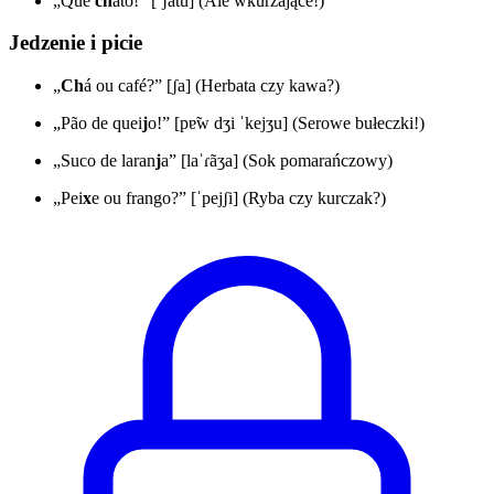
„Que
ch
ato!” [ˈʃatu] (Ale wkurzające!)
Jedzenie i picie
„
Ch
á ou café?” [ʃa] (Herbata czy kawa?)
„Pão de quei
j
o!” [pɐ̃w dʒi ˈkejʒu] (Serowe bułeczki!)
„Suco de laran
j
a” [laˈɾãʒa] (Sok pomarańczowy)
„Pei
x
e ou frango?” [ˈpejʃi] (Ryba czy kurczak?)