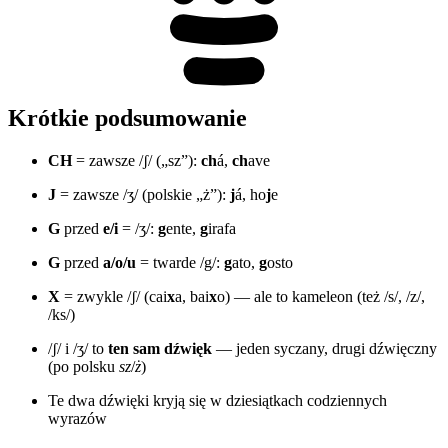
Krótkie podsumowanie
CH
= zawsze /ʃ/ („sz”):
ch
á,
ch
ave
J
= zawsze /ʒ/ (polskie „ż”):
j
á, ho
j
e
G
przed
e/i
= /ʒ/:
g
ente,
g
irafa
G
przed
a/o/u
= twarde /g/:
g
ato,
g
osto
X
= zwykle /ʃ/ (cai
x
a, bai
x
o) — ale to kameleon (też /s/, /z/,
/ks/)
/ʃ/ i /ʒ/ to
ten sam dźwięk
— jeden syczany, drugi dźwięczny
(po polsku
sz
/
ż
)
Te dwa dźwięki kryją się w dziesiątkach codziennych
wyrazów