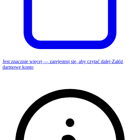
Jest znacznie więcej — zarejestruj się, aby czytać dalej
·
Załóż
darmowe konto