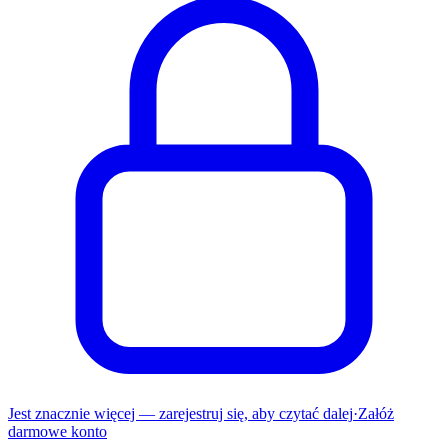
Jest znacznie więcej — zarejestruj się, aby czytać dalej
·
Załóż
darmowe konto