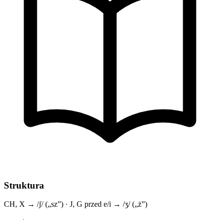
Struktura
CH, X → /ʃ/ („sz”) · J, G przed e/i → /ʒ/ („ż”)