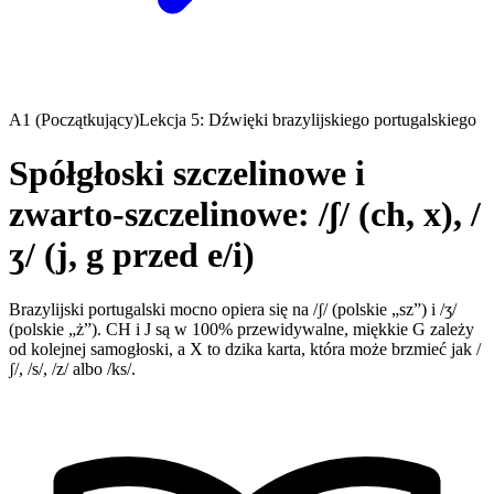
A1 (Początkujący)
Lekcja 5: Dźwięki brazylijskiego portugalskiego
Spółgłoski szczelinowe i
zwarto-szczelinowe: /ʃ/ (ch, x), /
ʒ/ (j, g przed e/i)
Brazylijski portugalski mocno opiera się na /ʃ/ (polskie „sz”) i /ʒ/
(polskie „ż”). CH i J są w 100% przewidywalne, miękkie G zależy
od kolejnej samogłoski, a X to dzika karta, która może brzmieć jak /
ʃ/, /s/, /z/ albo /ks/.