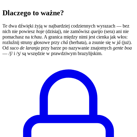
Dlaczego to ważne?
Te dwa dźwięki żyją w najbardziej codziennych wyrazach — bez
nich nie powiesz
hoje
(dzisiaj), nie zamówisz
queijo
(sera) ani nie
pomachasz na
tchau
. A granica między nimi jest cienka jak włos:
rozluźnij struny głosowe przy
chá
(herbata), a zsunie się w
já
(już).
Od
suco de laranja
przy barze po nazywanie znajomych
gente boa
— /ʃ/ i /ʒ/ są wszędzie w prawdziwym brazylijskim.