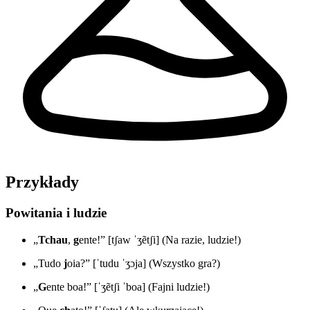
Przykłady
Powitania i ludzie
„
Tchau
,
g
ente!” [tʃaw ˈʒẽtʃi] (Na razie, ludzie!)
„Tudo
j
oia?” [ˈtudu ˈʒɔja] (Wszystko gra?)
„
G
ente boa!” [ˈʒẽtʃi ˈboa] (Fajni ludzie!)