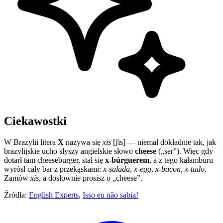
Ciekawostki
W Brazylii litera
X
nazywa się
xis
[ʃis] — niemal dokładnie tak, jak
brazylijskie ucho słyszy angielskie słowo
cheese
(„ser”). Więc gdy
dotarł tam cheeseburger, stał się
x-búrguerem
, a z tego kalamburu
wyrósł cały bar z przekąskami:
x-salada
,
x-egg
,
x-bacon
,
x-tudo
.
Zamów
xis
, a dosłownie prosisz o „cheese”.
Źródła:
English Experts
,
Isso eu não sabia!