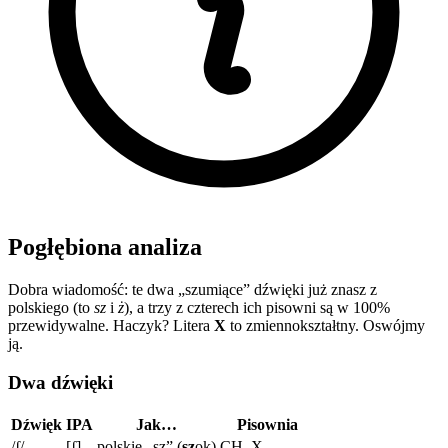
Pogłębiona analiza
Dobra wiadomość: te dwa „szumiące” dźwięki już znasz z
polskiego (to
sz
i
ż
), a trzy z czterech ich pisowni są w 100%
przewidywalne. Haczyk? Litera
X
to zmiennokształtny. Oswójmy
ją.
Dwa dźwięki
Dźwięk
IPA
Jak…
Pisownia
/ʃ/
[ʃ]
polskie „sz” (
sz
ok)
CH, X