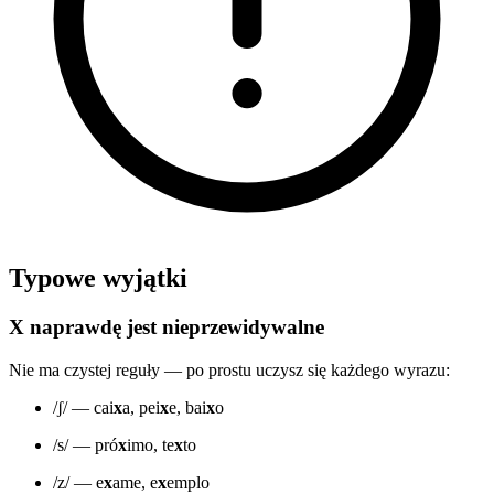
Typowe wyjątki
X naprawdę jest nieprzewidywalne
Nie ma czystej reguły — po prostu uczysz się każdego wyrazu:
/ʃ/ — cai
x
a, pei
x
e, bai
x
o
/s/ — pró
x
imo, te
x
to
/z/ — e
x
ame, e
x
emplo