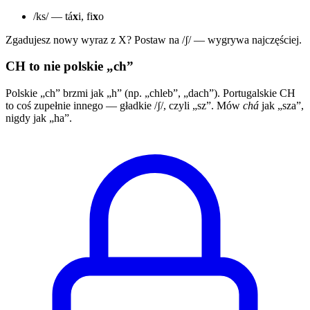
/ks/ — tá
x
i, fi
x
o
Zgadujesz nowy wyraz z X? Postaw na /ʃ/ — wygrywa najczęściej.
CH to nie polskie „ch”
Polskie „ch” brzmi jak „h” (np. „chleb”, „dach”). Portugalskie CH
to coś zupełnie innego — gładkie /ʃ/, czyli „sz”. Mów
chá
jak „sza”,
nigdy jak „ha”.