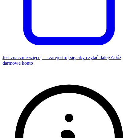
Jest znacznie więcej — zarejestruj się, aby czytać dalej
·
Załóż
darmowe konto