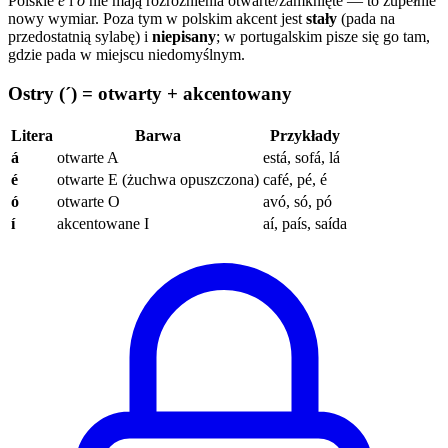
Polskie
e
i
o
nie mają rozróżnienia otwarte/zamknięte — to zupełnie
nowy wymiar. Poza tym w polskim akcent jest
stały
(pada na
przedostatnią sylabę) i
niepisany
; w portugalskim pisze się go tam,
gdzie pada w miejscu niedomyślnym.
Ostry (´) = otwarty + akcentowany
Litera
Barwa
Przykłady
á
otwarte A
está, sofá, lá
é
otwarte E (żuchwa opuszczona)
café, pé, é
ó
otwarte O
avó, só, pó
í
akcentowane I
aí, país, saída