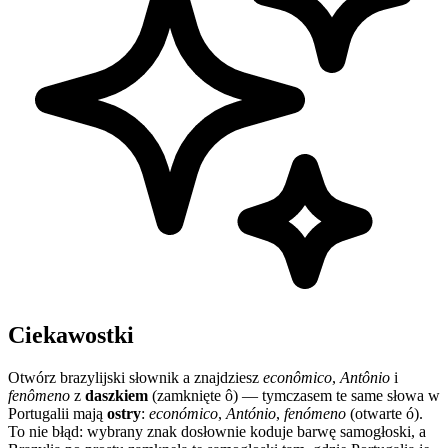
Ciekawostki
Otwórz brazylijski słownik a znajdziesz
econômico
,
Antônio
i
fenômeno
z
daszkiem
(zamknięte ô) — tymczasem te same słowa w
Portugalii mają
ostry
:
económico
,
António
,
fenómeno
(otwarte ó).
To nie błąd: wybrany znak dosłownie koduje barwę samogłoski, a