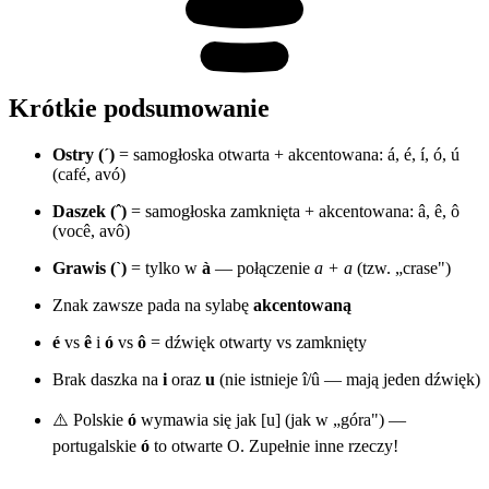
Krótkie podsumowanie
Ostry (´)
= samogłoska otwarta + akcentowana: á, é, í, ó, ú
(café, avó)
Daszek (ˆ)
= samogłoska zamknięta + akcentowana: â, ê, ô
(você, avô)
Grawis (`)
= tylko w
à
— połączenie
a + a
(tzw. „crase")
Znak zawsze pada na sylabę
akcentowaną
é
vs
ê
i
ó
vs
ô
= dźwięk otwarty vs zamknięty
Brak daszka na
i
oraz
u
(nie istnieje î/û — mają jeden dźwięk)
⚠️ Polskie
ó
wymawia się jak [u] (jak w „góra") —
portugalskie
ó
to otwarte O. Zupełnie inne rzeczy!