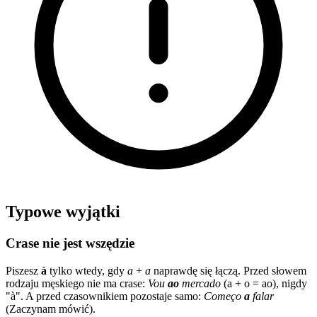
Typowe wyjątki
Crase nie jest wszędzie
Piszesz
à
tylko wtedy, gdy
a
+
a
naprawdę się łączą. Przed słowem
rodzaju męskiego nie ma crase:
Vou
ao
mercado
(a + o = ao), nigdy
"à". A przed czasownikiem pozostaje samo:
Começo
a
falar
(Zaczynam mówić).