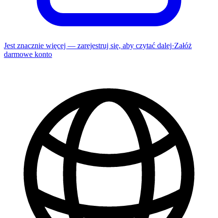
Jest znacznie więcej — zarejestruj się, aby czytać dalej
·
Załóż
darmowe konto