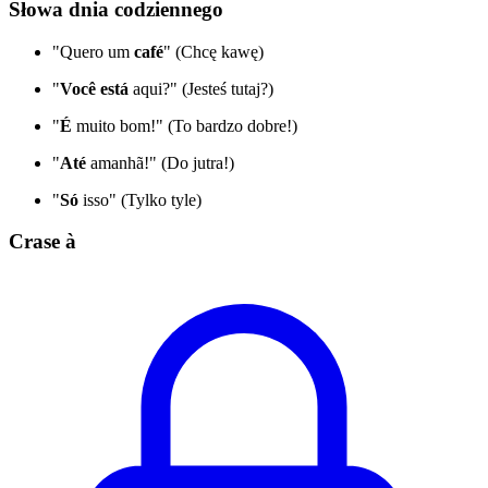
Słowa dnia codziennego
"Quero um
café
" (Chcę kawę)
"
Você
está
aqui?" (Jesteś tutaj?)
"
É
muito bom!" (To bardzo dobre!)
"
Até
amanhã!" (Do jutra!)
"
Só
isso" (Tylko tyle)
Crase à