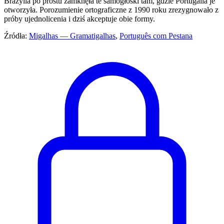
Brazylia po prostu zamknęła te samogłoski tam, gdzie Portugalia je
otworzyła. Porozumienie ortograficzne z 1990 roku zrezygnowało z
próby ujednolicenia i dziś akceptuje obie formy.
Źródła:
Migalhas — Gramatigalhas
,
Português com Pestana