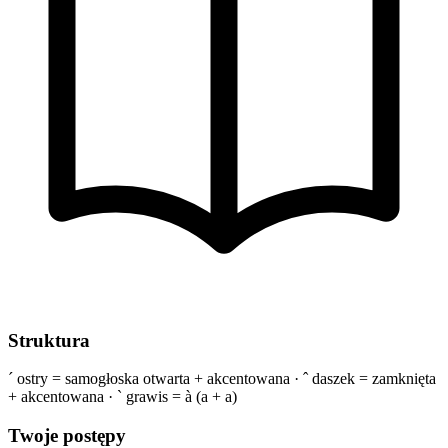
Struktura
´ ostry = samogłoska otwarta + akcentowana · ˆ daszek = zamknięta
+ akcentowana · ` grawis = à (a + a)
Twoje postępy