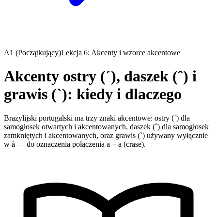
A1 (Początkujący)
Lekcja 6: Akcenty i wzorce akcentowe
Akcenty ostry (´), daszek (ˆ) i
grawis (`): kiedy i dlaczego
Brazylijski portugalski ma trzy znaki akcentowe: ostry (´) dla
samogłosek otwartych i akcentowanych, daszek (ˆ) dla samogłosek
zamkniętych i akcentowanych, oraz grawis (`) używany wyłącznie
w à — do oznaczenia połączenia a + a (crase).