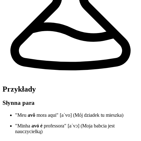
Przykłady
Słynna para
"Meu
avô
mora aqui" [aˈvo] (Mój dziadek tu mieszka)
"Minha
avó
é
professora" [aˈvɔ] (Moja babcia jest
nauczycielką)