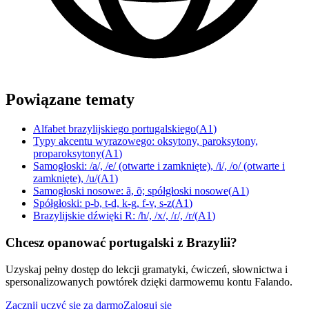
Powiązane tematy
Alfabet brazylijskiego portugalskiego
(
A1
)
Typy akcentu wyrazowego: oksytony, paroksytony,
proparoksytony
(
A1
)
Samogłoski: /a/, /e/ (otwarte i zamknięte), /i/, /o/ (otwarte i
zamknięte), /u/
(
A1
)
Samogłoski nosowe: ã, õ; spółgłoski nosowe
(
A1
)
Spółgłoski: p-b, t-d, k-g, f-v, s-z
(
A1
)
Brazylijskie dźwięki R: /h/, /x/, /ɾ/, /r/
(
A1
)
Chcesz opanować portugalski z Brazylii?
Uzyskaj pełny dostęp do lekcji gramatyki, ćwiczeń, słownictwa i
spersonalizowanych powtórek dzięki darmowemu kontu Falando.
Zacznij uczyć się za darmo
Zaloguj się