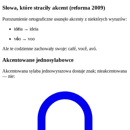
Słowa, które straciły akcent (reforma 2009)
Porozumienie ortograficzne usunęło akcenty z niektórych wyrazów:
id
é
ia → ideia
v
ô
o → voo
Ale te codzienne zachowały swoje: café, você, avó.
Akcentowane jednosylabowce
Akcentowana sylaba jednowyrazowa dostaje znak; nieakcentowana
— nie: