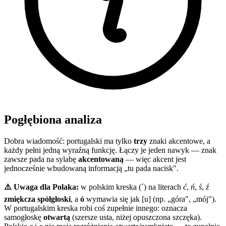
Pogłębiona analiza
Dobra wiadomość: portugalski ma tylko
trzy
znaki akcentowe, a
każdy pełni jedną wyraźną funkcję. Łączy je jeden nawyk — znak
zawsze pada na sylabę
akcentowaną
— więc akcent jest
jednocześnie wbudowaną informacją „tu pada nacisk".
⚠️ Uwaga dla Polaka:
w polskim kreska (´) na literach
ć
,
ń
,
ś
,
ź
zmiękcza spółgłoski
, a
ó
wymawia się jak [u] (np. „góra", „mój").
W portugalskim kreska robi coś zupełnie innego: oznacza
samogłoskę
otwartą
(szersze usta, niżej opuszczona szczęka).