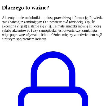
Dlaczego to ważne?
Akcenty to nie ozdobniki — niosą prawdziwą informację. Powiedz
avó
(babcia) z zamkniętym O a powiesz
avô
(dziadek). Opuść
akcent na
é
(jest) a stanie się
e
(i). Te małe znaczki mówią ci, którą
sylabę akcentować i czy samogłoska jest otwarta czy zamknięta —
więc poprawne używanie ich to różnica między zamówieniem
café
a pustym spojrzeniem kelnera.