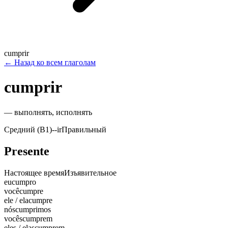
cumprir
←
Назад ко всем глаголам
cumprir
—
выполнять, исполнять
Средний (B1)
-
-ir
Правильный
Presente
Настоящее время
Изъявительное
eu
cumpro
você
cumpre
ele / ela
cumpre
nós
cumprimos
vocês
cumprem
eles / elas
cumprem