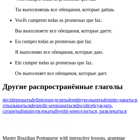
Ты выполняешь все обещания, которые даёшь.
Vocês cumprem todas as promessas que faz.
Вы выполняете все обещания, которые даете.
Eu cumpro todas as promessas que faz.
Я выполняю все обещания, которые даю.
Ele cumpre todas as promessas que faz.
Он выполняет все обещания, которые дает.
Другие распространённые глаголы
decidir
решать
definir
определять
demitir
увольнять
desistir
сдаваться,
отказываться
despedir-se
прощаться
discutir
обсуждать,
спорить
distrair
отвлекать
divertir-se
веселиться, развлекаться
Master Brazilian Portuguese with interactive lessons, grammar