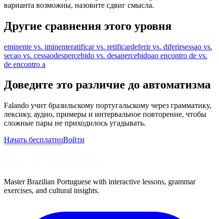
варианта возможны, назовите сдвиг смысла.
Другие сравнения этого уровня
eminente vs. iminente
ratificar vs. retificar
deferir vs. diferir
sessao vs.
secao vs. cessao
despercebido vs. desapercebido
ao encontro de vs.
de encontro a
Доведите это различие до автоматизма
Falando учит бразильскому португальскому через грамматику,
лексику, аудио, примеры и интервальное повторение, чтобы
сложные пары не приходилось угадывать.
Начать бесплатно
Войти
Master Brazilian Portuguese with interactive lessons, grammar
exercises, and cultural insights.