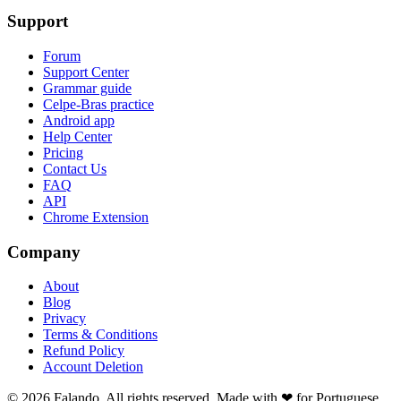
Support
Forum
Support Center
Grammar guide
Celpe-Bras practice
Android app
Help Center
Pricing
Contact Us
FAQ
API
Chrome Extension
Company
About
Blog
Privacy
Terms & Conditions
Refund Policy
Account Deletion
© 2026 Falando. All rights reserved. Made with ❤ for Portuguese