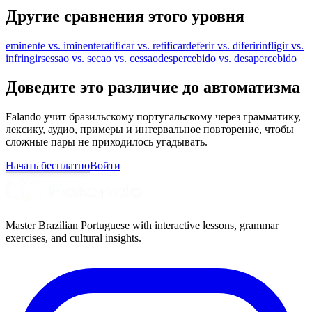
Другие сравнения этого уровня
eminente vs. iminente
ratificar vs. retificar
deferir vs. diferir
infligir vs.
infringir
sessao vs. secao vs. cessao
despercebido vs. desapercebido
Доведите это различие до автоматизма
Falando учит бразильскому португальскому через грамматику,
лексику, аудио, примеры и интервальное повторение, чтобы
сложные пары не приходилось угадывать.
Начать бесплатно
Войти
Master Brazilian Portuguese with interactive lessons, grammar
exercises, and cultural insights.