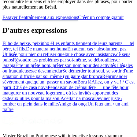
reconnaître leur sens et à les employer dans des phrases, pour parler
plus naturellement au Brésil.
Essayer l’entraînement aux expressions
Créer un compte gratuit
D'autres expressions
Filho de peixe, peixinho é
Les enfants tiennent de leurs parents — tel
père, tel fils.
De maneira nenhuma
En aucun cas ; absolument pas.
Utilisée pour nier ou refuser quelque chose avec insistance.
dê seus
pulos
Résoudre les problèmes par soi-même, se débrouiller
ser
laranja
Être un prête-nom, prêter son nom pour des activités illégales
ou frauduleuses
se desenmerdar
Se démerder tout seul, se sortir d'une
situation difficile par soi-même (vulgaire)
dar bronca
Réprimander
sévèrement quelqu'un, passer un savon
Bora lá
Allez, on y va ! / C'est
parti !
Chá de casa nova
Pendaison de crémaillère — une fête pour
inaugurer un nouveau logement, où les invités apportent des
cadeaux utiles pour la maison.
Acertar na mosca
Deviner juste /
tomber en plein dans le mille
Amigo da onça
Un faux ami / un ami
traître
Master Brazilian Portuguese with interactive lessons, grammar