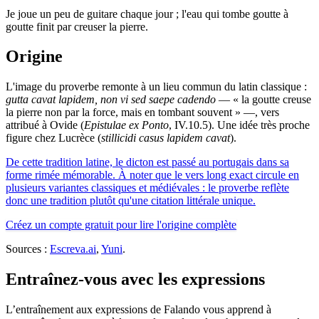
Je joue un peu de guitare chaque jour ; l'eau qui tombe goutte à
goutte finit par creuser la pierre.
Origine
L'image du proverbe remonte à un lieu commun du latin classique :
gutta cavat lapidem, non vi sed saepe cadendo
— « la goutte creuse
la pierre non par la force, mais en tombant souvent » —, vers
attribué à Ovide (
Epistulae ex Ponto
, IV.10.5). Une idée très proche
figure chez Lucrèce (
stillicidi casus lapidem cavat
).
De cette tradition latine, le dicton est passé au portugais dans sa
forme rimée mémorable. À noter que le vers long exact circule en
plusieurs variantes classiques et médiévales : le proverbe reflète
donc une tradition plutôt qu'une citation littérale unique.
Créez un compte gratuit pour lire l'origine complète
Sources :
Escreva.ai
,
Yuni
.
Entraînez-vous avec les expressions
L’entraînement aux expressions de Falando vous apprend à