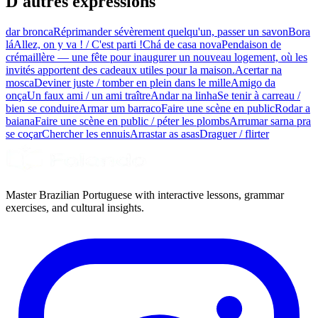
D'autres expressions
dar bronca
Réprimander sévèrement quelqu'un, passer un savon
Bora
lá
Allez, on y va ! / C'est parti !
Chá de casa nova
Pendaison de
crémaillère — une fête pour inaugurer un nouveau logement, où les
invités apportent des cadeaux utiles pour la maison.
Acertar na
mosca
Deviner juste / tomber en plein dans le mille
Amigo da
onça
Un faux ami / un ami traître
Andar na linha
Se tenir à carreau /
bien se conduire
Armar um barraco
Faire une scène en public
Rodar a
baiana
Faire une scène en public / péter les plombs
Arrumar sarna pra
se coçar
Chercher les ennuis
Arrastar as asas
Draguer / flirter
Master Brazilian Portuguese with interactive lessons, grammar
exercises, and cultural insights.