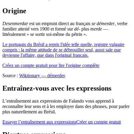
Origine
Desenmerdar
est un emprunt direct au français
se démerder
, verbe
familier attesté vers 1900 et formé sur
dé-
plus
merde
—
littéralement « se sortir soi-même du pétrin ».
Le portugais du Brésil a repris l'idée telle quelle, registre vulgaire
compris : la même attitude de se débrouiller seul, aussi sale que
devienne l'affaire, que dans l'original français.
Créez un compte gratuit pour lire l'origine complète
Source :
Wiktionary — démerder
.
Entraînez-vous avec les expressions
L’entraînement aux expressions de Falando vous apprend à
reconnaître leur sens et à les employer dans des phrases, pour parler
plus naturellement au Brésil.
Essayer l’entraînement aux expressions
Créer un compte gratuit