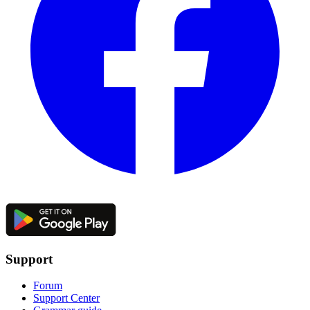
Support
Forum
Support Center