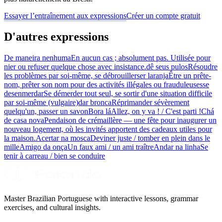
Essayer l’entraînement aux expressions
Créer un compte gratuit
D'autres expressions
De maneira nenhuma
En aucun cas ; absolument pas. Utilisée pour
nier ou refuser quelque chose avec insistance.
dê seus pulos
Résoudre
les problèmes par soi-même, se débrouiller
ser laranja
Être un prête-
nom, prêter son nom pour des activités illégales ou frauduleuses
se
desenmerdar
Se démerder tout seul, se sortir d'une situation difficile
par soi-même (vulgaire)
dar bronca
Réprimander sévèrement
quelqu'un, passer un savon
Bora lá
Allez, on y va ! / C'est parti !
Chá
de casa nova
Pendaison de crémaillère — une fête pour inaugurer un
nouveau logement, où les invités apportent des cadeaux utiles pour
la maison.
Acertar na mosca
Deviner juste / tomber en plein dans le
mille
Amigo da onça
Un faux ami / un ami traître
Andar na linha
Se
tenir à carreau / bien se conduire
Master Brazilian Portuguese with interactive lessons, grammar
exercises, and cultural insights.