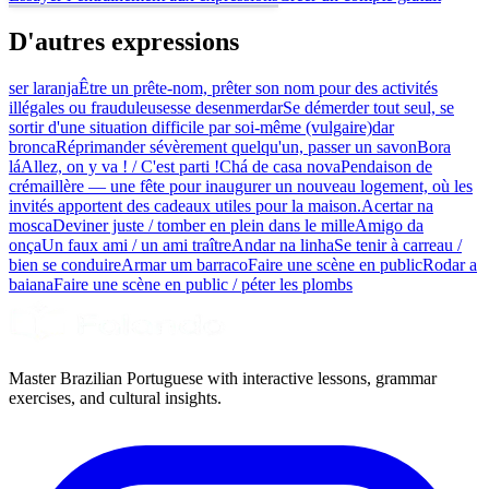
D'autres expressions
ser laranja
Être un prête-nom, prêter son nom pour des activités
illégales ou frauduleuses
se desenmerdar
Se démerder tout seul, se
sortir d'une situation difficile par soi-même (vulgaire)
dar
bronca
Réprimander sévèrement quelqu'un, passer un savon
Bora
lá
Allez, on y va ! / C'est parti !
Chá de casa nova
Pendaison de
crémaillère — une fête pour inaugurer un nouveau logement, où les
invités apportent des cadeaux utiles pour la maison.
Acertar na
mosca
Deviner juste / tomber en plein dans le mille
Amigo da
onça
Un faux ami / un ami traître
Andar na linha
Se tenir à carreau /
bien se conduire
Armar um barraco
Faire une scène en public
Rodar a
baiana
Faire une scène en public / péter les plombs
Master Brazilian Portuguese with interactive lessons, grammar
exercises, and cultural insights.