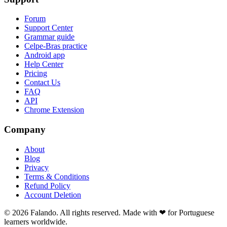
Forum
Support Center
Grammar guide
Celpe-Bras practice
Android app
Help Center
Pricing
Contact Us
FAQ
API
Chrome Extension
Company
About
Blog
Privacy
Terms & Conditions
Refund Policy
Account Deletion
© 2026 Falando. All rights reserved. Made with ❤ for Portuguese
learners worldwide.