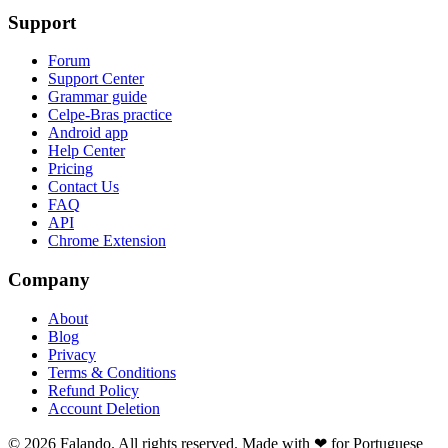
Support
Forum
Support Center
Grammar guide
Celpe-Bras practice
Android app
Help Center
Pricing
Contact Us
FAQ
API
Chrome Extension
Company
About
Blog
Privacy
Terms & Conditions
Refund Policy
Account Deletion
© 2026 Falando. All rights reserved. Made with ❤ for Portuguese