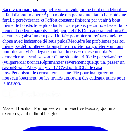
Saco vazio não para em pé
Le ventre vide, on ne tient pas debout —
il faut d'abord manger.
Água mole em pedra dura, tanto bate até que
fura
La persévérance et l'effort constant finissent par venir à bout
même de l'obstacle le plus dur.
Filho de peixe, peixinho é
Les enfants
tiennent de leurs parents — tel père, tel fils.
De maneira nenhuma
En
aucun cas ; absolument pas. Utilisée pour nier ou refuser quelque
chose avec insistance.
dê seus pulos
Résoudre les problèmes par soi-
même, se débrouiller
ser laranja
Être un prête-nom, prêter son nom
pour des activités illégales ou frauduleuses
se desenmerdar
Se
démerder tout seul, se sortir d'une situation difficile par soi-même
(vulgaire)
dar bronca
Réprimander sévèrement quelqu'un, passer un
savon
Bora lá
Allez, on y va ! / C'est parti !
Chá de casa
nova
Pendaison de crémaillère — une fête pour inaugurer un
nouveau logement, où les invités apportent des cadeaux utiles pour
la maison.
Master Brazilian Portuguese with interactive lessons, grammar
exercises, and cultural insights.