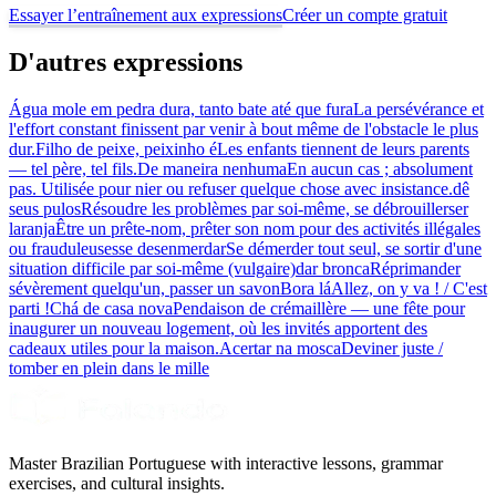
Essayer l’entraînement aux expressions
Créer un compte gratuit
D'autres expressions
Água mole em pedra dura, tanto bate até que fura
La persévérance et
l'effort constant finissent par venir à bout même de l'obstacle le plus
dur.
Filho de peixe, peixinho é
Les enfants tiennent de leurs parents
— tel père, tel fils.
De maneira nenhuma
En aucun cas ; absolument
pas. Utilisée pour nier ou refuser quelque chose avec insistance.
dê
seus pulos
Résoudre les problèmes par soi-même, se débrouiller
ser
laranja
Être un prête-nom, prêter son nom pour des activités illégales
ou frauduleuses
se desenmerdar
Se démerder tout seul, se sortir d'une
situation difficile par soi-même (vulgaire)
dar bronca
Réprimander
sévèrement quelqu'un, passer un savon
Bora lá
Allez, on y va ! / C'est
parti !
Chá de casa nova
Pendaison de crémaillère — une fête pour
inaugurer un nouveau logement, où les invités apportent des
cadeaux utiles pour la maison.
Acertar na mosca
Deviner juste /
tomber en plein dans le mille
Master Brazilian Portuguese with interactive lessons, grammar
exercises, and cultural insights.