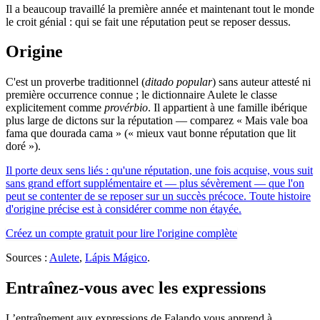
Il a beaucoup travaillé la première année et maintenant tout le monde
le croit génial : qui se fait une réputation peut se reposer dessus.
Origine
C'est un proverbe traditionnel (
ditado popular
) sans auteur attesté ni
première occurrence connue ; le dictionnaire Aulete le classe
explicitement comme
provérbio
. Il appartient à une famille ibérique
plus large de dictons sur la réputation — comparez « Mais vale boa
fama que dourada cama » (« mieux vaut bonne réputation que lit
doré »).
Il porte deux sens liés : qu'une réputation, une fois acquise, vous suit
sans grand effort supplémentaire et — plus sévèrement — que l'on
peut se contenter de se reposer sur un succès précoce. Toute histoire
d'origine précise est à considérer comme non étayée.
Créez un compte gratuit pour lire l'origine complète
Sources :
Aulete
,
Lápis Mágico
.
Entraînez-vous avec les expressions
L’entraînement aux expressions de Falando vous apprend à