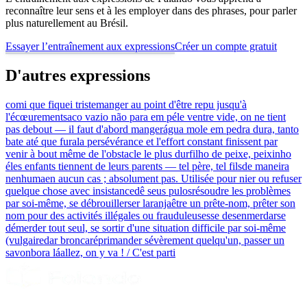
reconnaître leur sens et à les employer dans des phrases, pour parler
plus naturellement au Brésil.
Essayer l’entraînement aux expressions
Créer un compte gratuit
D'autres expressions
comi que fiquei triste
manger au point d'être repu jusqu'à
l'écœurement
saco vazio não para em pé
le ventre vide, on ne tient
pas debout — il faut d'abord manger
água mole em pedra dura, tanto
bate até que fura
la persévérance et l'effort constant finissent par
venir à bout même de l'obstacle le plus dur
filho de peixe, peixinho
é
les enfants tiennent de leurs parents — tel père, tel fils
de maneira
nenhuma
en aucun cas ; absolument pas. Utilisée pour nier ou refuser
quelque chose avec insistance
dê seus pulos
résoudre les problèmes
par soi-même, se débrouiller
ser laranja
être un prête-nom, prêter son
nom pour des activités illégales ou frauduleuses
se desenmerdar
se
démerder tout seul, se sortir d'une situation difficile par soi-même
(vulgaire
dar bronca
réprimander sévèrement quelqu'un, passer un
savon
bora lá
allez, on y va ! / C'est parti