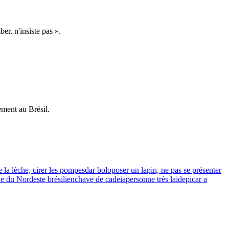
ber, n'insiste pas ».
ement au Brésil.
e la lèche, cirer les pompes
dar bolo
poser un lapin, ne pas se présenter
ue du Nordeste brésilien
chave de cadeia
personne très laide
picar a