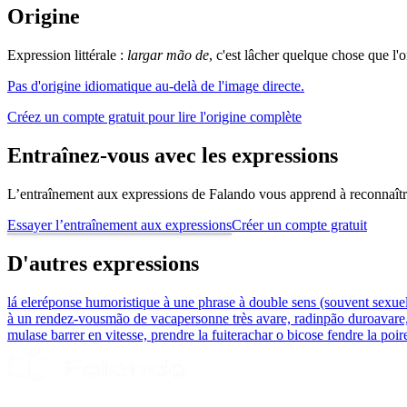
Origine
Expression littérale :
largar mão de
, c'est lâcher quelque chose que l'o
Pas d'origine idiomatique au-delà de l'image directe.
Créez un compte gratuit pour lire l'origine complète
Entraînez-vous avec les expressions
L’entraînement aux expressions de Falando vous apprend à reconnaître 
Essayer l’entraînement aux expressions
Créer un compte gratuit
D'autres expressions
lá ele
réponse humoristique à une phrase à double sens (souvent sexue
à un rendez-vous
mão de vaca
personne très avare, radin
pão duro
avare
mula
se barrer en vitesse, prendre la fuite
rachar o bico
se fendre la poi