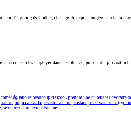
n tient. En portugais familier, elle signifie depuis longtemps « laisse tom
leur sens et à les employer dans des phrases, pour parler plus naturell
l
comer água
boire beaucoup d'alcool, prendre une cuite
babar ovo
faire d
, radin, pingre
cabra-da-peste
dur à cuire, costaud, mec valeureux (typiq
re, se marrer comme une baleine