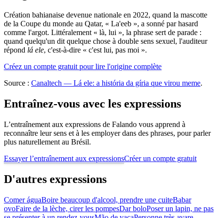
Création bahianaise devenue nationale en 2022, quand la mascotte
de la Coupe du monde au Qatar, « La'eeb », a sonné par hasard
comme l'argot. Littéralement « là, lui », la phrase sert de parade :
quand quelqu'un dit quelque chose à double sens sexuel, l'auditeur
répond
lá ele
, c'est-à-dire « c'est lui, pas moi ».
Créez un compte gratuit pour lire l'origine complète
Source :
Canaltech — Lá ele: a história da gíria que virou meme
.
Entraînez-vous avec les expressions
L’entraînement aux expressions de Falando vous apprend à
reconnaître leur sens et à les employer dans des phrases, pour parler
plus naturellement au Brésil.
Essayer l’entraînement aux expressions
Créer un compte gratuit
D'autres expressions
Comer água
Boire beaucoup d'alcool, prendre une cuite
Babar
ovo
Faire de la lèche, cirer les pompes
Dar bolo
Poser un lapin, ne pas
se présenter à un rendez-vous
Mão de vaca
Personne très avare,