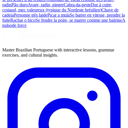
radin
Pão duro
Avare, radin, pingre
Cabra-da-peste
Dur à cuire,
costaud, mec valeureux (typique du Nordeste brésilien)
Chave de
cadeia
Personne très laide
Picar a mula
Se barrer en vitesse, prendre la
fuite
Rachar o bico
Se fendre la poire, se marrer comme une baleine
A
pulso
de force
Master Brazilian Portuguese with interactive lessons, grammar
exercises, and cultural insights.