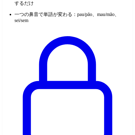
するだけ
一つの鼻音で単語が変わる：pau/pão、mau/mão、
sei/sem