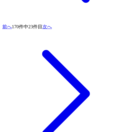
前へ
170件中23件目
次へ