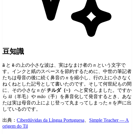
豆知識
ã
と
õ
の上の小さな波は、実はなまけ者の
n
という文字で
す。インクと紙のスペースを節約するために、中世の筆記者
たちは母音の後に続く鼻音の
n
を縮小し、行の上に小さなく
ねくねとした記号として書いたのです。そして何世紀もの間
に、その小さな
n
が
チルダ（~）
へと変化しました。ですか
ら
lã
（羊毛）や
mão
（手）を鼻音化して発音するとき、あな
たは実は母音の上によじ登って丸まってしまった
n
を声に出
しているのです。
出典：
Ciberdúvidas da Língua Portuguesa
、
Simple Teacher — A
origem do Til