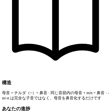
構造
母音 + チルダ（~）= 鼻音 · 同じ音節内の母音 + m/n = 鼻音 · -
m/-n は完全な子音ではなく、母音を鼻音化するだけです
あなたの進捗