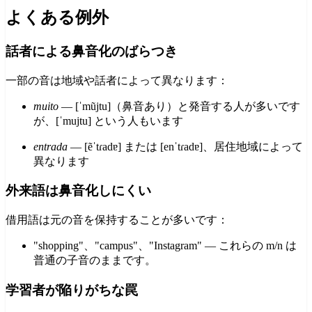
よくある例外
話者による鼻音化のばらつき
一部の音は地域や話者によって異なります：
muito
— [ˈmũjtu]（鼻音あり）と発音する人が多いです
が、[ˈmujtu] という人もいます
entrada
— [ẽˈtɾadɐ] または [enˈtɾadɐ]、居住地域によって
異なります
外来語は鼻音化しにくい
借用語は元の音を保持することが多いです：
"shopping"、"campus"、"Instagram" — これらの m/n は
普通の子音のままです。
学習者が陥りがちな罠