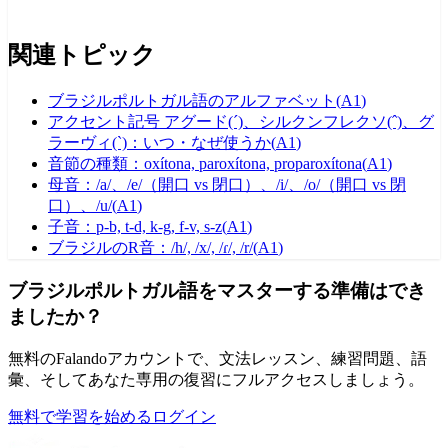
関連トピック
ブラジルポルトガル語のアルファベット
(
A1
)
アクセント記号 アグード(´)、シルクンフレクソ(ˆ)、グ
ラーヴィ(`)：いつ・なぜ使うか
(
A1
)
音節の種類：oxítona, paroxítona, proparoxítona
(
A1
)
母音：/a/、/e/（開口 vs 閉口）、/i/、/o/（開口 vs 閉
口）、/u/
(
A1
)
子音：p-b, t-d, k-g, f-v, s-z
(
A1
)
ブラジルのR音：/h/, /x/, /ɾ/, /r/
(
A1
)
ブラジルポルトガル語をマスターする準備はでき
ましたか？
無料のFalandoアカウントで、文法レッスン、練習問題、語
彙、そしてあなた専用の復習にフルアクセスしましょう。
無料で学習を始める
ログイン