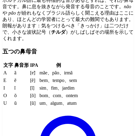
ポルトガル語に最も特徴的な音があるとすれば、それが鼻母
音です。鼻に息を抜きながら発音する母音のことです。
não
や
pão
が紛れもなくブラジル語らしく聞こえる理由はここに
あり、ほとんどの学習者にとって最大の難関でもあります。
朗報があります：気をつけるべき「きっかけ」は二つだけ
で、小さな波状記号（
チルダ
）がしばしばその場所を示して
くれます。
五つの鼻母音
文字
鼻音形
IPA
例
A
ã
[ɐ̃]
mãe、pão、irmã
E
ẽ
[ẽ]
bem、tempo、sem
I
ĩ
[ĩ]
sim、fim、jardim
O
õ
[õ]
bom、com、ontem
U
ũ
[ũ]
um、algum、atum