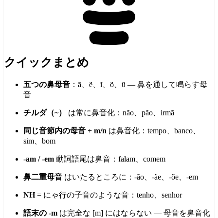
クイックまとめ
五つの鼻母音
：ã、ẽ、ĩ、õ、ũ — 鼻を通して鳴らす母
音
チルダ（~）
は常に鼻音化：não、pão、irmã
同じ音節内の母音 + m/n
は鼻音化：tempo、banco、
sim、bom
-am / -em
動詞語尾は鼻音：falam、comem
鼻二重母音
はいたるところに：-ão、-ãe、-õe、-em
NH
= にゃ行の子音のような音：tenho、senhor
語末の -m
は完全な [m] にはならない — 母音を鼻音化