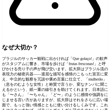
なぜ大切か？
ブラジルのサッカー観戦に出かければ「Que golaço!」の歓声
がスタジアムに響き、市場を歩けば「frutas fresconas!」と呼
びかける売り子の声が飛び交います。拡大辞はブラジル流の
表現力の秘密兵器——退屈な描写を感情のこもった宣言に変
え、中立的な観察を冗談や褒め言葉に仕立て、「mulherão」
（息をのむような女性）と称賛で言うか、変なナンパに聞こ
えるかという、紙一重の線引きを助けてくれます。日本語に
も「〜さん」「〜ちゃん」「ど〜」のように感情や強調をに
じませる言い方がありますが、拡大辞はそれをさらに広い場
面で、もっと強い情感とともに使い分けるしくみです。これ