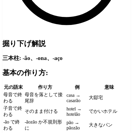
掘り下げ解説
三本柱: -ão、-ona、-aço
基本の作り方:
元の語末
作り方
例
意味
母音で終
母音を落として接
casa →
大邸宅
casarão
わる
尾辞
子音で終
hotel →
そのまま付ける
でかいホテル
hotelão
わる
-ão で終
-ãozão か不規則形
pão →
大きなパン
pãozão
わる
に