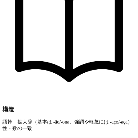
構造
語幹 + 拡大辞（基本は -ão/-ona、強調や軽蔑には -aço/-aça）+
性・数の一致