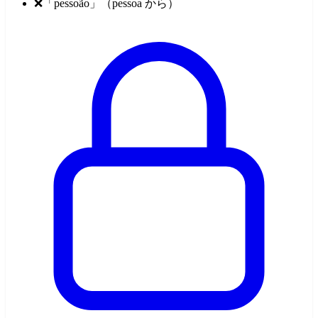
❌「pessoão」（pessoa から）