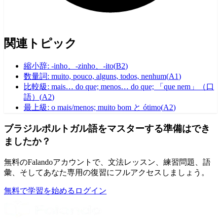
関連トピック
縮小辞: -inho、-zinho、-ito
(
B2
)
数量詞: muito, pouco, alguns, todos, nenhum
(
A1
)
比較級: mais… do que; menos… do que; 「que nem」（口
語）
(
A2
)
最上級: o mais/menos; muito bom と ótimo
(
A2
)
ブラジルポルトガル語をマスターする準備はでき
ましたか？
無料のFalandoアカウントで、文法レッスン、練習問題、語
彙、そしてあなた専用の復習にフルアクセスしましょう。
無料で学習を始める
ログイン