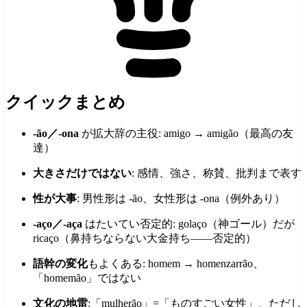
クイックまとめ
-ão／-ona
が拡大辞の主役: amigo → amigão（最高の友
達）
大きさだけではない
: 感情、強さ、称賛、批判まで表す
性が大事
: 男性形は -ão、女性形は -ona（例外あり）
-aço／-aça
はたいてい否定的: golaço（神ゴール）だが
ricaço（鼻持ちならない大金持ち——否定的）
語幹の変化
もよくある: homem → homenzarrão、
「homemão」ではない
文化の地雷
:「mulherão」=「ものすごい女性」、ただし