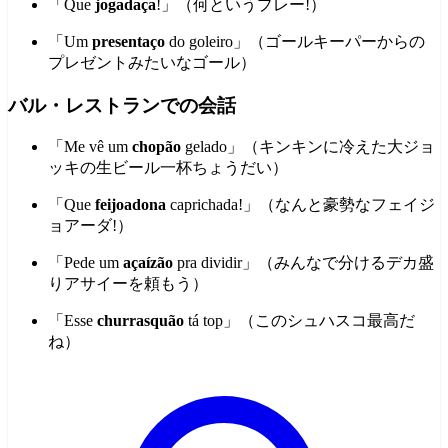
「Que
jogadaça
!」（何というプレー!）
「Um
presentaço
do goleiro」（ゴールキーパーからの
プレゼントみたいなゴール）
バル・レストランでの会話
「Me vê um
chopão
gelado」（キンキンに冷えた大ジョ
ッキの生ビール一杯ちょうだい）
「Que
feijoadona
caprichada!」（なんと豪勢なフェイジ
ョアーダ!）
「Pede um
açaízão
pra dividir」（みんなで分けるデカ盛
りアサイーを頼もう）
「Esse
churrasquão
tá top」（このシュハスコ最高だ
ね）