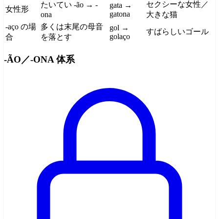
セクシーな女性／
たいてい -ão → -
gata →
女性形
gatona
ona
大きな猫
-aço の場
多くは末尾の母音
gol →
すばらしいゴール
golaço
合
を落とす
-ÃO／-ONA 体系