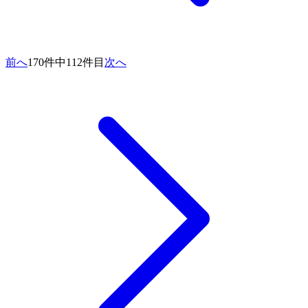
前へ
170件中112件目
次へ