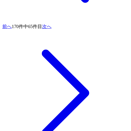
前へ
170件中65件目
次へ