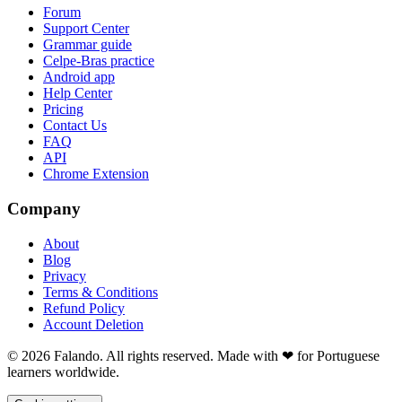
Forum
Support Center
Grammar guide
Celpe-Bras practice
Android app
Help Center
Pricing
Contact Us
FAQ
API
Chrome Extension
Company
About
Blog
Privacy
Terms & Conditions
Refund Policy
Account Deletion
© 2026 Falando. All rights reserved. Made with ❤ for Portuguese
learners worldwide.