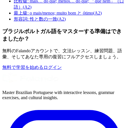
比較級: mais… do que; menos… do que; 「que nem」（口
語）
(
A2
)
最上級: o mais/menos; muito bom と ótimo
(
A2
)
形容詞: 性と数の一致
(
A2
)
ブラジルポルトガル語をマスターする準備はでき
ましたか？
無料のFalandoアカウントで、文法レッスン、練習問題、語
彙、そしてあなた専用の復習にフルアクセスしましょう。
無料で学習を始める
ログイン
Master Brazilian Portuguese with interactive lessons, grammar
exercises, and cultural insights.