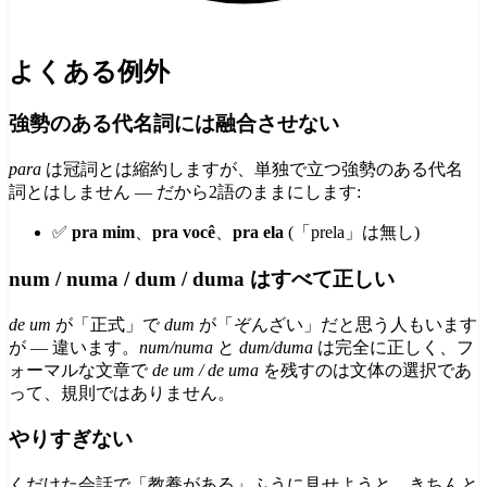
よくある例外
強勢のある代名詞には融合させない
para
は冠詞とは縮約しますが、単独で立つ強勢のある代名
詞とはしません — だから2語のままにします:
✅
pra mim
、
pra você
、
pra ela
(「prela」は無し)
num / numa / dum / duma はすべて正しい
de um
が「正式」で
dum
が「ぞんざい」だと思う人もいます
が — 違います。
num/numa
と
dum/duma
は完全に正しく、フ
ォーマルな文章で
de um / de uma
を残すのは文体の選択であ
って、規則ではありません。
やりすぎない
くだけた会話で「教養がある」ふうに見せようと、きちんと