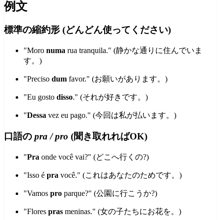
例文
標準の縮約形 (どんどん使ってください)
"Moro
numa
rua tranquila." (静かな通りに住んでいま
す。)
"Preciso
dum
favor." (お願いがあります。)
"Eu gosto
disso
." (それが好きです。)
"
Dessa
vez eu pago." (今回は私が払います。)
口語の
pra / pro
(聞き取れればOK)
"
Pra
onde você vai?" (どこへ行くの?)
"Isso é
pra
você." (これはあなたのためです。)
"Vamos
pro
parque?" (公園に行こうか?)
"Flores
pras
meninas." (女の子たちにお花を。)