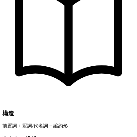
構造
前置詞 + 冠詞/代名詞 = 縮約形