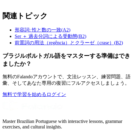
関連トピック
形容詞: 性と数の一致
(
A2
)
Ser ＋ 過去分詞による受動態
(
B2
)
前置詞の用法（regência）とクラーゼ（crase）
(
B2
)
ブラジルポルトガル語をマスターする準備はでき
ましたか？
無料のFalandoアカウントで、文法レッスン、練習問題、語
彙、そしてあなた専用の復習にフルアクセスしましょう。
無料で学習を始める
ログイン
Master Brazilian Portuguese with interactive lessons, grammar
exercises, and cultural insights.