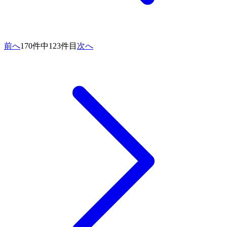
前へ
170件中123件目
次へ