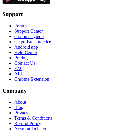
Support
Forum
Support Center
Grammar guide
Celpe-Bras practice
Android app
Help Center
Pricing
Contact Us
FAQ
API
Chrome Extension
Company
About
Blog
Privacy
Terms & Conditions
Refund Policy
Account Deletion