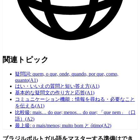
関連トピック
疑問詞: quem, o que, onde, quando, por que, como,
quanto
(
A1
)
はい・いいえの質問と短い答え方
(
A1
)
基本的な疑問文の作り方と応答
(
A1
)
コミュニケーション機能：情報を尋ねる・必要なこと
を伝える
(
A1
)
比較級: mais… do que; menos… do que; 「que nem」（口
語）
(
A2
)
最上級: o mais/menos; muito bom と ótimo
(
A2
)
ブラジルポルトガル語をマスターする準備はでき