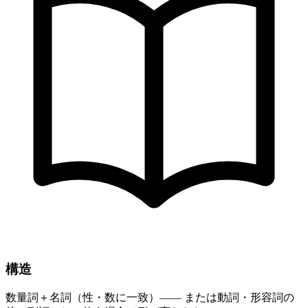
構造
数量詞＋名詞（性・数に一致）―― または動詞・形容詞の