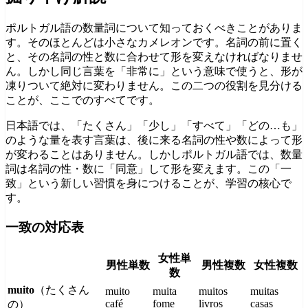
ポルトガル語の数量詞について知っておくべきことがありま
す。そのほとんどは小さなカメレオンです。名詞の前に置く
と、その名詞の性と数に合わせて形を変えなければなりませ
ん。しかし同じ言葉を「非常に」という意味で使うと、形が
凍りついて絶対に変わりません。この二つの役割を見分ける
ことが、ここでのすべてです。
日本語では、「たくさん」「少し」「すべて」「どの…も」
のような量を表す言葉は、後に来る名詞の性や数によって形
が変わることはありません。しかしポルトガル語では、数量
詞は名詞の性・数に「同意」して形を変えます。この「一
致」という新しい習慣を身につけることが、学習の核心で
す。
一致の対応表
女性単
男性単数
男性複数
女性複数
数
muito
（たくさん
muito
muita
muitos
muitas
café
fome
livros
casas
の）