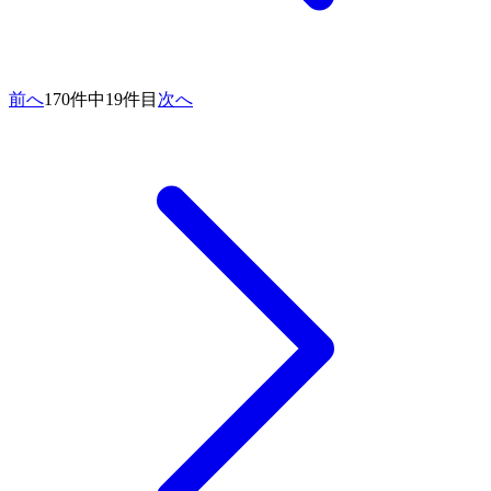
前へ
170件中19件目
次へ