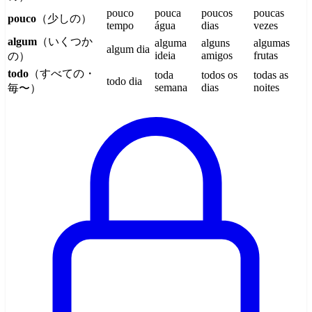
pouco
pouca
poucos
poucas
pouco
（少しの）
tempo
água
dias
vezes
algum
（いくつか
alguma
alguns
algumas
algum dia
ideia
amigos
frutas
の）
todo
（すべての・
toda
todos os
todas as
todo dia
semana
dias
noites
毎〜）