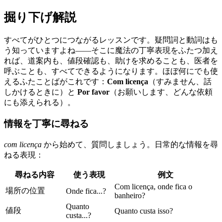
掘り下げ解説
すべてがひとつにつながるレッスンです。疑問詞と動詞はも
う知っていますよね——そこに魔法の丁寧表現をふたつ加え
れば、道案内も、値段確認も、助けを求めることも、医者を
呼ぶことも、すべてできるようになります。ほぼ何にでも使
えるふたことばがこれです：
Com licença
（すみません、話
しかけるときに）と
Por favor
（お願いします、どんな依頼
にも添えられる）。
情報を丁寧に尋ねる
com licença
から始めて、質問しましょう。日常的な情報を尋
ねる表現：
尋ねる内容
使う表現
例文
Com licença, onde fica o
場所の位置
Onde fica...?
banheiro?
Quanto
値段
Quanto custa isso?
custa...?