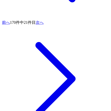
前へ
170件中21件目
次へ