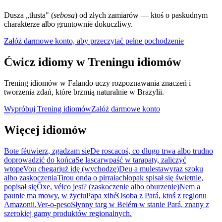
Dusza „tłusta" (
sebosa
) od złych zamiarów — ktoś o paskudnym
charakterze albo gruntownie dokuczliwy.
Załóż darmowe konto, aby przeczytać pełne pochodzenie
Ćwicz idiomy w Treningu idiomów
Trening idiomów w Falando uczy rozpoznawania znaczeń i
tworzenia zdań, które brzmią naturalnie w Brazylii.
Wypróbuj Trening idiomów
Załóż darmowe konto
Więcej idiomów
Bote fé
uwierz, zgadzam się
De rosca
coś, co długo trwa albo trudno
doprowadzić do końca
Se lascar
wpaść w tarapaty, zaliczyć
wtopę
Vou chegar
już idę (wychodzę)
Deu a mulesta
wyraz szoku
albo zaskoczenia
Tirou onda o pirraia
chłopak spisał się świetnie,
popisał się
Ôxe, véi
co jest? (zaskoczenie albo oburzenie)
Nem a
pau
nie ma mowy, w życiu
Papa xibé
Osoba z Pará, ktoś z regionu
Amazonii.
Ver-o-peso
Słynny targ w Belém w stanie Pará, znany z
szerokiej gamy produktów regionalnych.