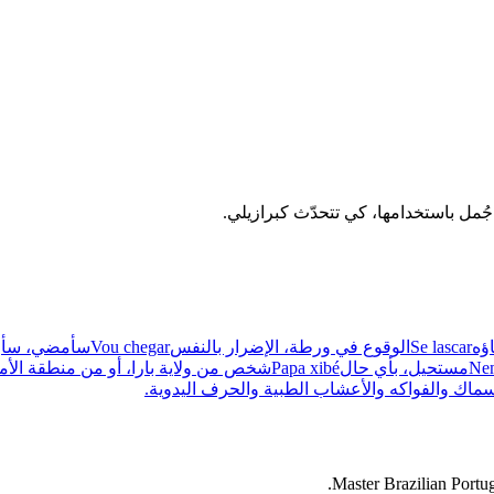
ؤه
Se lascar
الوقوع في ورطة، الإضرار بالنفس
Vou chegar
سأمضي، سأ
Nem
مستحيل، بأي حال
Papa xibé
شخص من ولاية بارا، أو من منطقة الأم
الأسماك والفواكه والأعشاب الطبية والحرف اليدوية.
Master Brazilian Portug