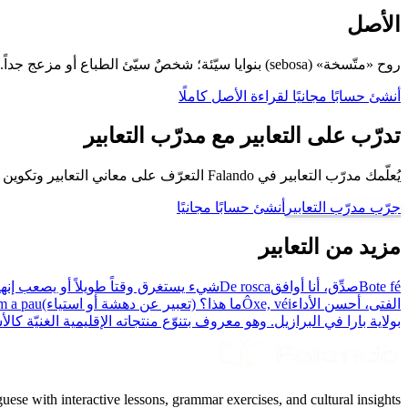
الأصل
روح «متّسخة» (sebosa) بنوايا سيّئة؛ شخصٌ سيّئ الطباع أو مزعج جداً.
أنشئ حسابًا مجانيًا لقراءة الأصل كاملًا
تدرّب على التعابير مع مدرّب التعابير
يُعلّمك مدرّب التعابير في Falando التعرّف على معاني التعابير وتكوين جُمل باستخدامها، كي تتحدّث كبرازيلي.
جرّب مدرّب التعابير
أنشئ حسابًا مجانيًا
مزيد من التعابير
Bote fé
صدِّق، أنا أوافق
De rosca
شيء يستغرق وقتاً طويلاً أو يصعب إنها
الفتى، أحسن الأداء
Ôxe, véi
ما هذا؟ (تعبير عن دهشة أو استياء)
 a pau
بولاية بارا في البرازيل. وهو معروف بتنوّع منتجاته الإقليمية الغنيّة ك
uese with interactive lessons, grammar exercises, and cultural insights.