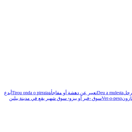
رحل
Deu a mulesta
تعبير عن دهشة أو مفاجأة
Tirou onda o pirraia
أبدع
ازون
Ver-o-peso
سوق ‹فير أو بيزو› سوق شهير يقع في مدينة بيلين