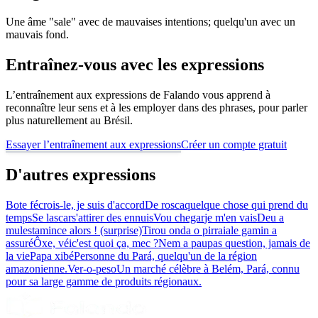
Une âme "sale" avec de mauvaises intentions; quelqu'un avec un
mauvais fond.
Entraînez-vous avec les expressions
L’entraînement aux expressions de Falando vous apprend à
reconnaître leur sens et à les employer dans des phrases, pour parler
plus naturellement au Brésil.
Essayer l’entraînement aux expressions
Créer un compte gratuit
D'autres expressions
Bote fé
crois-le, je suis d'accord
De rosca
quelque chose qui prend du
temps
Se lascar
s'attirer des ennuis
Vou chegar
je m'en vais
Deu a
mulesta
mince alors ! (surprise)
Tirou onda o pirraia
le gamin a
assuré
Ôxe, véi
c'est quoi ça, mec ?
Nem a pau
pas question, jamais de
la vie
Papa xibé
Personne du Pará, quelqu'un de la région
amazonienne.
Ver-o-peso
Un marché célèbre à Belém, Pará, connu
pour sa large gamme de produits régionaux.