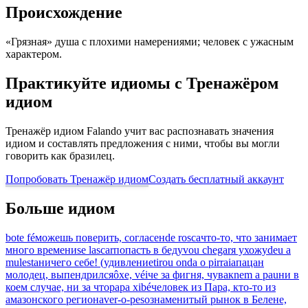
Происхождение
«Грязная» душа с плохими намерениями; человек с ужасным
характером.
Практикуйте идиомы с Тренажёром
идиом
Тренажёр идиом Falando учит вас распознавать значения
идиом и составлять предложения с ними, чтобы вы могли
говорить как бразилец.
Попробовать Тренажёр идиом
Создать бесплатный аккаунт
Больше идиом
bote fé
можешь поверить, согласен
de rosca
что-то, что занимает
много времени
se lascar
попасть в беду
vou chegar
я ухожу
deu a
mulesta
ничего себе! (удивление
tirou onda o pirraia
пацан
молодец, выпендрился
ôxe, véi
че за фигня, чувак
nem a pau
ни в
коем случае, ни за что
papa xibé
человек из Пара, кто-то из
амазонского региона
ver-o-peso
знаменитый рынок в Белене,