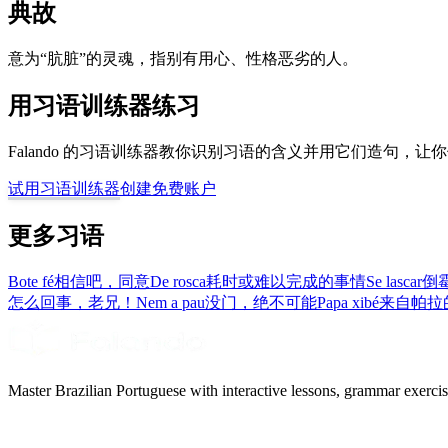
典故
意为“肮脏”的灵魂，指别有用心、性格恶劣的人。
用习语训练器练习
Falando 的习语训练器教你识别习语的含义并用它们造句，
试用习语训练器
创建免费账户
更多习语
Bote fé
相信吧，同意
De rosca
耗时或难以完成的事情
Se lascar
倒
怎么回事，老兄！
Nem a pau
没门，绝不可能
Papa xibé
来自帕拉
Master Brazilian Portuguese with interactive lessons, grammar exercise