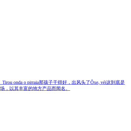
）
Tirou onda o pirraia
那孩子干得好，出风头了
Ôxe, véi
这到底是
场，以其丰富的地方产品而闻名。