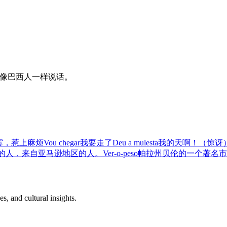
让你像巴西人一样说话。
霉，惹上麻烦
Vou chegar
我要走了
Deu a mulesta
我的天啊！（惊讶
的人，来自亚马逊地区的人。
Ver-o-peso
帕拉州贝伦的一个著名市
s, and cultural insights.