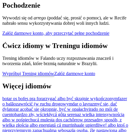
Pochodzenie
Wywodzi się od
arrego
(poddać się, prosić o pomoc), ale w Recife
nabrało sensu wykorzystywania dobrej woli innych ludzi.
Załóż darmowe konto, aby przeczytać pełne pochodzenie
Ćwicz idiomy w Treningu idiomów
Trening idiomów w Falando uczy rozpoznawania znaczeń i
tworzenia zdań, które brzmią naturalnie w Brazylii.
Wypróbuj Trening idiomów
Załóż darmowe konto
Więcej idiomów
botar os bofes pra fora
rzygać albo być skrajnie wykończonym
fazer
o balão
zawrócić (w ruchu drogowym
dar o lavra
zmyć się, dać
dyla
torar aço
bać się okropnie, być w opałach
virado no mói de
cuento
bardzo zły, wściekły
cá gôta serena
z wielką intensywnością
albo w pośpiechu
cá mulesta dos cachôrro
w przesadny sposób, z
wielką złością albo energią
tá cá murrinha
ale upierdliwe! albo ktoś o
nieprzyjemnym zapachu
alma sebosa
zła osoba, źle nastawiona albo