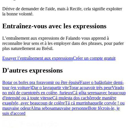
Dérive de demander de l'aide, mais à Recife, cela signifie exploiter
la bonne volonté.
Entraînez-vous avec les expressions
L’entraînement aux expressions de Falando vous apprend à
reconnaître leur sens et à les employer dans des phrases, pour parler
plus naturellement au Brésil.
Essayer l’entraînement aux expressions
Créer un compte gratuit
D'autres expressions
Botar os bofes pra fora
vomir ou être épuisé
Fazer o balão
faire demi-
tour (en voiture)
Dar o lavra
partir vite
Torar aço
avoir très peur
Virado
no mói de cuento
très en colère, furieux
Cá gôta serena
avec beaucoup
d'intensité ou à toute vitesse
Cá mulesta dos cachôrro
de manière
exagérée, avec beaucoup de colère
Tá cá murrinha
quelle corvée ! ou
mauvaise odeur
Alma sebosa
mauvaise personne
Bote fé
crois-le, je
suis d'accord