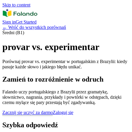
Skip to content
Sign in
Get Started
←
Wróć do wszystkich porównań
Średni (B1)
provar vs. experimentar
Porównaj provar vs. experimentar w portugalskim z Brazylii: kiedy
pasuje każde słowo i jakiego błędu unikać.
Zamień to rozróżnienie w odruch
Falando uczy portugalskiego z Brazylii przez gramatykę,
słownictwo, nagrania, przykłady i powtórki w odstępach, dzięki
czemu mylące się pary przestają być zgadywanką.
Zacznij się uczyć za darmo
Zaloguj się
Szybka odpowiedź