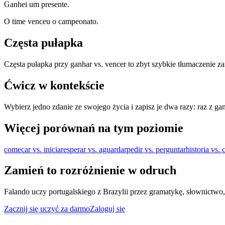
Ganhei um presente.
O time venceu o campeonato.
Częsta pułapka
Częsta pułapka przy ganhar vs. vencer to zbyt szybkie tłumaczenie z
Ćwicz w kontekście
Wybierz jedno zdanie ze swojego życia i zapisz je dwa razy: raz z gan
Więcej porównań na tym poziomie
comecar vs. iniciar
esperar vs. aguardar
pedir vs. perguntar
historia vs. 
Zamień to rozróżnienie w odruch
Falando uczy portugalskiego z Brazylii przez gramatykę, słownictwo,
Zacznij się uczyć za darmo
Zaloguj się