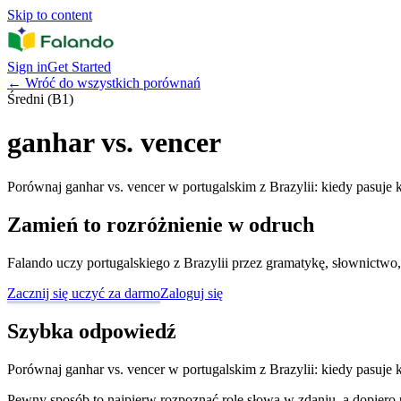
Skip to content
Sign in
Get Started
←
Wróć do wszystkich porównań
Średni (B1)
ganhar vs. vencer
Porównaj ganhar vs. vencer w portugalskim z Brazylii: kiedy pasuje k
Zamień to rozróżnienie w odruch
Falando uczy portugalskiego z Brazylii przez gramatykę, słownictwo,
Zacznij się uczyć za darmo
Zaloguj się
Szybka odpowiedź
Porównaj ganhar vs. vencer w portugalskim z Brazylii: kiedy pasuje k
Pewny sposób to najpierw rozpoznać rolę słowa w zdaniu, a dopiero