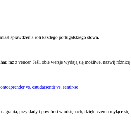
amiast sprawdzenia roli każdego portugalskiego słowa.
har, raz z vencer. Jeśli obie wersje wydają się możliwe, nazwij różnic
conto
aprender vs. estudar
sentir vs. sentir-se
 nagrania, przykłady i powtórki w odstępach, dzięki czemu mylące się