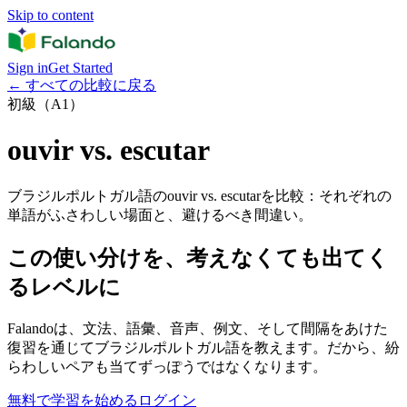
Skip to content
Sign in
Get Started
←
すべての比較に戻る
初級（A1）
ouvir vs. escutar
ブラジルポルトガル語のouvir vs. escutarを比較：それぞれの
単語がふさわしい場面と、避けるべき間違い。
この使い分けを、考えなくても出てく
るレベルに
Falandoは、文法、語彙、音声、例文、そして間隔をあけた
復習を通じてブラジルポルトガル語を教えます。だから、紛
らわしいペアも当てずっぽうではなくなります。
無料で学習を始める
ログイン