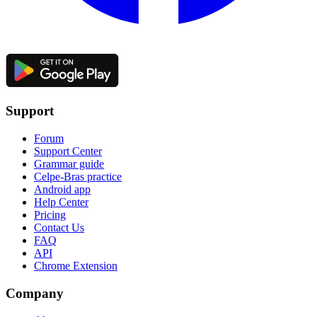
Support
Forum
Support Center
Grammar guide
Celpe-Bras practice
Android app
Help Center
Pricing
Contact Us
FAQ
API
Chrome Extension
Company