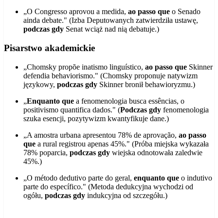
„O Congresso aprovou a medida,
ao passo que
o Senado
ainda debate." (Izba Deputowanych zatwierdziła ustawę,
podczas gdy
Senat wciąż nad nią debatuje.)
Pisarstwo akademickie
„Chomsky propõe inatismo linguístico,
ao passo que
Skinner
defendia behaviorismo." (Chomsky proponuje natywizm
językowy,
podczas gdy
Skinner bronił behawioryzmu.)
„
Enquanto que
a fenomenologia busca essências, o
positivismo quantifica dados." (
Podczas gdy
fenomenologia
szuka esencji, pozytywizm kwantyfikuje dane.)
„A amostra urbana apresentou 78% de aprovação,
ao passo
que
a rural registrou apenas 45%." (Próba miejska wykazała
78% poparcia,
podczas gdy
wiejska odnotowała zaledwie
45%.)
„O método dedutivo parte do geral,
enquanto que
o indutivo
parte do específico." (Metoda dedukcyjna wychodzi od
ogółu,
podczas gdy
indukcyjna od szczegółu.)