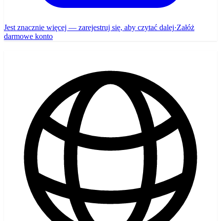
Jest znacznie więcej — zarejestruj się, aby czytać dalej
·
Załóż
darmowe konto