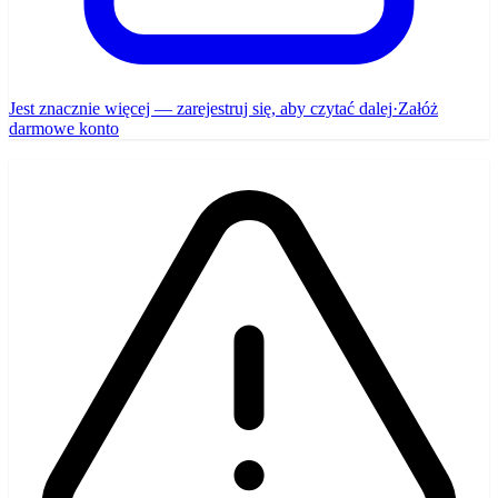
Jest znacznie więcej — zarejestruj się, aby czytać dalej
·
Załóż
darmowe konto