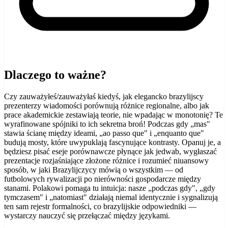
Dlaczego to ważne?
Czy zauważyłeś/zauważyłaś kiedyś, jak elegancko brazylijscy
prezenterzy wiadomości porównują różnice regionalne, albo jak
prace akademickie zestawiają teorie, nie wpadając w monotonię? Te
wyrafinowane spójniki to ich sekretna broń! Podczas gdy „mas"
stawia ścianę między ideami, „ao passo que" i „enquanto que"
budują mosty, które uwypuklają fascynujące kontrasty. Opanuj je, a
będziesz pisać eseje porównawcze płynące jak jedwab, wygłaszać
prezentacje rozjaśniające złożone różnice i rozumieć niuansowy
sposób, w jaki Brazylijczycy mówią o wszystkim — od
futbolowych rywalizacji po nierówności gospodarcze między
stanami. Polakowi pomaga tu intuicja: nasze „podczas gdy", „gdy
tymczasem" i „natomiast" działają niemal identycznie i sygnalizują
ten sam rejestr formalności, co brazylijskie odpowiedniki —
wystarczy nauczyć się przełączać między językami.