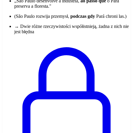
„São Paulo desenvolve a indústria,
ao passo que
o Pará
preserva a floresta."
(São Paulo rozwija przemysł,
podczas gdy
Pará chroni las.)
→ Dwie różne rzeczywistości współistnieją, żadna z nich nie
jest błędna