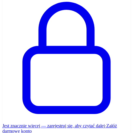
Jest znacznie więcej — zarejestruj się, aby czytać dalej
·
Załóż
darmowe konto