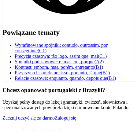
Powiązane tematy
Wyrafinowane spójniki: contudo, outrossim, por
conseguinte
(
C1
)
Precyzja czasowa: tão logo, assim que, mal
(
C1
)
Spójniki podstawowe: e, mas, ou, porque
(
A2
)
Kontrast: embora, mas, porém, entretanto
(
B1
)
Przyczyna i skutek: por isso, portanto, já que
(
B1
)
Relacje czasowe: enquanto, quando, depois que
(
B1
)
Chcesz opanować portugalski z Brazylii?
Uzyskaj pełny dostęp do lekcji gramatyki, ćwiczeń, słownictwa i
spersonalizowanych powtórek dzięki darmowemu kontu Falando.
Zacznij uczyć się za darmo
Zaloguj się