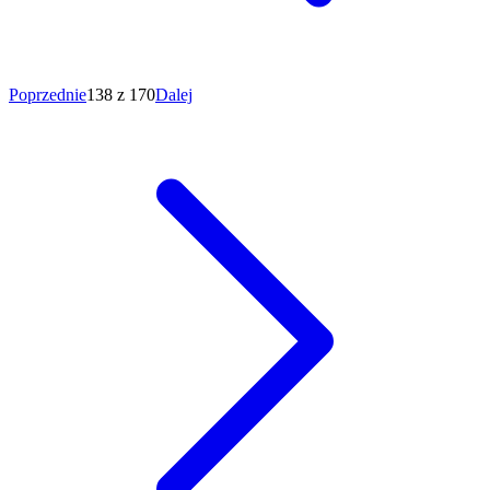
Poprzednie
138 z 170
Dalej