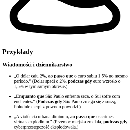
Przykłady
Wiadomości i dziennikarstwo
„O dólar caiu 2%,
ao passo que
o euro subiu 1,5% no mesmo
período." (Dolar spadł o 2%,
podczas gdy
euro wzrosło o
1,5% w tym samym okresie.)
„
Enquanto que
São Paulo enfrenta seca, o Sul sofre com
enchentes." (
Podczas gdy
São Paulo zmaga się z suszą,
Południe cierpi z powodu powodzi.)
„A violência urbana diminuiu,
ao passo que
os crimes
virtuais explodiram." (Przemoc miejska zmalała,
podczas gdy
cyberprzestępczość eksplodowała.)