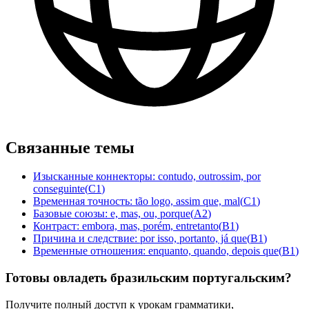
Связанные темы
Изысканные коннекторы: contudo, outrossim, por
conseguinte
(
C1
)
Временная точность: tão logo, assim que, mal
(
C1
)
Базовые союзы: e, mas, ou, porque
(
A2
)
Контраст: embora, mas, porém, entretanto
(
B1
)
Причина и следствие: por isso, portanto, já que
(
B1
)
Временные отношения: enquanto, quando, depois que
(
B1
)
Готовы овладеть бразильским португальским?
Получите полный доступ к урокам грамматики,