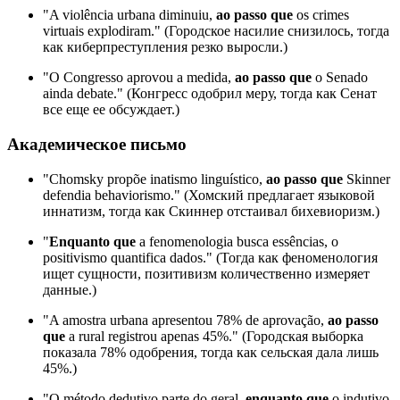
"A violência urbana diminuiu,
ao passo que
os crimes
virtuais explodiram." (Городское насилие снизилось, тогда
как киберпреступления резко выросли.)
"O Congresso aprovou a medida,
ao passo que
o Senado
ainda debate." (Конгресс одобрил меру, тогда как Сенат
все еще ее обсуждает.)
Академическое письмо
"Chomsky propõe inatismo linguístico,
ao passo que
Skinner
defendia behaviorismo." (Хомский предлагает языковой
иннатизм, тогда как Скиннер отстаивал бихевиоризм.)
"
Enquanto que
a fenomenologia busca essências, o
positivismo quantifica dados." (Тогда как феноменология
ищет сущности, позитивизм количественно измеряет
данные.)
"A amostra urbana apresentou 78% de aprovação,
ao passo
que
a rural registrou apenas 45%." (Городская выборка
показала 78% одобрения, тогда как сельская дала лишь
45%.)
"O método dedutivo parte do geral,
enquanto que
o indutivo