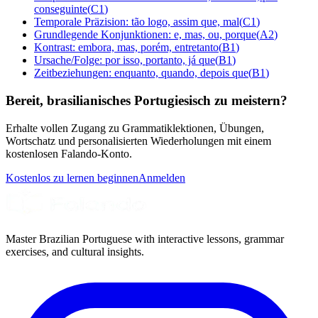
conseguinte
(
C1
)
Temporale Präzision: tão logo, assim que, mal
(
C1
)
Grundlegende Konjunktionen: e, mas, ou, porque
(
A2
)
Kontrast: embora, mas, porém, entretanto
(
B1
)
Ursache/Folge: por isso, portanto, já que
(
B1
)
Zeitbeziehungen: enquanto, quando, depois que
(
B1
)
Bereit, brasilianisches Portugiesisch zu meistern?
Erhalte vollen Zugang zu Grammatiklektionen, Übungen,
Wortschatz und personalisierten Wiederholungen mit einem
kostenlosen Falando-Konto.
Kostenlos zu lernen beginnen
Anmelden
Master Brazilian Portuguese with interactive lessons, grammar
exercises, and cultural insights.