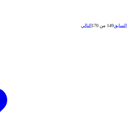
السابق
149 من 170
التالي