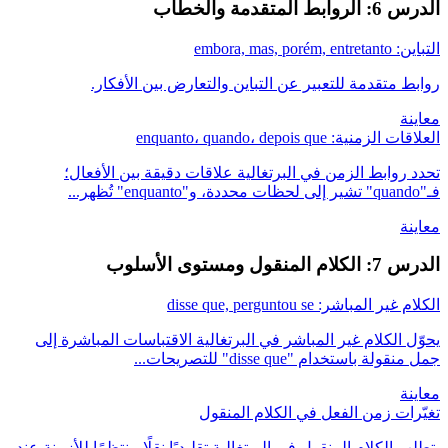
الدرس 6: الروابط المتقدمة والخطاب
التباين: embora, mas, porém, entretanto
روابط متقدمة للتعبير عن التباين والتعارض بين الأفكار.
معاينة
العلاقات الزمنية: enquanto، quando، depois que
تحدد روابط الزمن في البرتغالية علاقات دقيقة بين الأفعال؛
فـ"quando" تشير إلى لحظات محددة، و"enquanto" تُظهر...
معاينة
الدرس 7: الكلام المنقول ومستوى الأسلوب
الكلام غير المباشر: disse que, perguntou se
يحوّل الكلام غير المباشر في البرتغالية الاقتباسات المباشرة إلى
جمل منقولة باستخدام "disse que" للتصريحات...
معاينة
تغيّرات زمن الفعل في الكلام المنقول
يتطلب الكلام المنقول في البرتغالية تقليديًا نقلًا منتظمًا للأزمنة عند