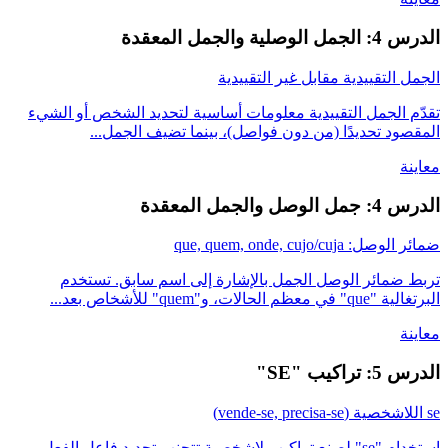
الدرس 4: الجمل الوصلية والجمل المعقدة
الجمل التقييدية مقابل غير التقييدية
تقدّم الجمل التقييدية معلومات أساسية لتحديد الشخص أو الشيء
المقصود تحديدًا (من دون فواصل)، بينما تضيف الجمل...
معاينة
الدرس 4: جمل الوصل والجمل المعقدة
ضمائر الوصل: que, quem, onde, cujo/cuja
تربط ضمائر الوصل الجمل بالإشارة إلى اسم سابق. تستخدم
البرتغالية "que" في معظم الحالات، و"quem" للأشخاص بعد...
معاينة
الدرس 5: تراكيب "SE"
se اللاشخصية (vende-se, precisa-se)
استخدام "se" لصنع تراكيب لاشخصية تتجنب تحديد فاعل الفعل.