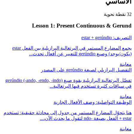
الأساسي
32 نقطة نحوية
Lesson 1: Present Continuous & Gerund
التصريف: estar + gerúndio
يجمع المضارع المستمر في البرتغالية البرازيلية بين الفعل estar
(يكون/يوجد) وصيغ gerúndio للتعبير عن أفعال تحدث...
معاينة
التفضيل البرازيلي لصيغة gerúndio على المصدر
تفضّل البرتغالية البرازيلية بقوة صيغ gerúndio (-ando, -endo, -indo)
في سياقات كثيرة تستخدم فيها البرتغالية...
معاينة
الوظيفة التواصلية: وصف الأفعال الجارية
هنا يتحوّل المضارع المستمر من جدول إلى محادثة حقيقية: تستخدم
estar + الفعل بصيغة -ndo لتقول ما يحدث الآن،...
معاينة