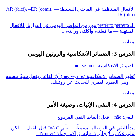
الأفعال المنتظمة في الماضي البسيط: –AR (falei)، –ER (comi)، –
IR (abri)
الـ pretérito perfeito هو زمن الماضي اليومي في البرازيل للأفعال
المنتهية — ما فعلتَه، وأكلتَه، ورأيتَه،...
معاينة
الدرس 3: الضمائر الانعكاسية والروتين اليومي
الضمائر الانعكاسية: me، se، nos
تُظهِر الضمائر الانعكاسية (me, se, nos) أنّ الفاعل يفعل شيئًا بنفسه
— وهي العمود الفقري للحديث عن روتينك...
معاينة
الدرس 4: النفي، الإثبات، وصيغة الأمر
النفي: não + فعل؛ أنماط النفي المزدوج
يبدأ النفي في البرتغالية بسيطًا — تأتي "não" قبل الفعل — لكن
على عكس الإنجليزية، فإنه يتراكم. جملة "Não vi...