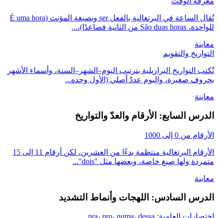
معرفة الوقت
تُقال الساعة في البرتغالية بالفعل ser وبصيغة المؤنث (É uma hora
للواحدة، São duas horas من الثانية فصاعدًا)،...
معاينة
التواريخ والتقويم
تُكتب التواريخ البرازيلية بترتيب اليوم–الشهر–السنة، وأسماء الأشهر
بحروف صغيرة، واليوم عددٌ أصلي (الأول وحده...
معاينة
الدرس السابع: الأرقام والعدّ والتواريخ
الأرقام من 0 إلى 1000
الأرقام البرتغالية منتظمة بدءًا من العشرين، لكن أرقام 11 إلى 15
متمردة ولها صيغ خاصة، وبعضها مثل "dois"...
معاينة
الدرس السادس: اللهجات وأنماط التشديد
اختصارات العامية: pra، pro، numa، dessa