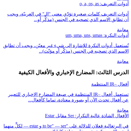
أدوات التعريف: o, a, os, as
أدوات التعريف كلمات صغيرة تؤدّي معنى "الـ" في العربيّة، ويجب
أن تطابق الاسم الذي تصحبه في الجنس (مذكّر أو...
معاينة
أدوات النكرة: um, uma, uns, umas
تُستعمل أدوات النكرة للإشارة إلى شيء غير معيّن، ويجب أن تطابق
الاسم الذي تصحبه في الجنس (مذكّر أو مؤنّث)...
معاينة
الدرس الثالث: المضارع الإخباري والأفعال الكيفية
أفعال –IR المنتظمة
تستعمل أفعال –IR المنتظمة في صيغة المضارع الإخباري للتعبير
عن أفعال تحدث الآن أو بصورة معتادة، تماما كأفعال...
معاينة
الأفعال الشاذة عالية التكرار: Ser مقابل Estar
في البرتغالية فعلان للدلالة على "to be" — ser و estar — لكلٍّ منهما