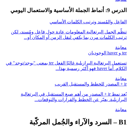
الدرس 9: أنماط الجملة الأساسية والاستعمال اليومي
الفاعل والمُسند وترتيب الكلمات الأساسي
تنظّم الجمل البرتغالية المعلومات عادة حول فاعل ومُسند، لكن
ترتيب الكلمات مرن بما يكفي لنقل الزمن أو المكان أو...
معاينة
ter و haver الوجوديان
تستعمل البرتغالية البرازيلية غالبًا الفعل ter بمعنى "يوجد/توجد" في
الكلام. أما haver فهو أكثر رسمية بهذا...
معاينة
ir + المصدر للخطط والمستقبل القريب
يُعد نمط ir + المصدر من أهم صيغ المستقبل في البرتغالية
البرازيلية. يعبّر عن الخطط والقرارات والتوقعات...
معاينة
B1
–
السرد والآراء والجُمل المركّبة