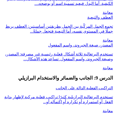
الكيفية. أما البدل فيعيد تسمية اسم أو يوضحه،...
معاينة
العطف والتبعية
تجمع الجمل المركّبة بين الجمل بطريقتين أساسيتين: العطف يربط
جملًا في المستوى نفسه، أما التبعية فتجعل جملةً...
معاينة
المصدر، صيغة الجيروند، واسم المفعول
تستخدم البرتغالية ثلاثة أشكال فعلية رئيسية غير مصرفة: المصدر،
وصيغة الجيروند، واسم المفعول. تساعد هذه الأشكال...
معاينة
الدرس 9: الجانب والضمائر والاستخدام البرازيلي
التراكيب الفعلية الدالة على الجانب
تستخدم البرتغالية البرازيلية كثيرًا تراكيب فعلية مركبة لإظهار بداية
الفعل أو استمراره أو تكراره أو اكتماله أو...
معاينة