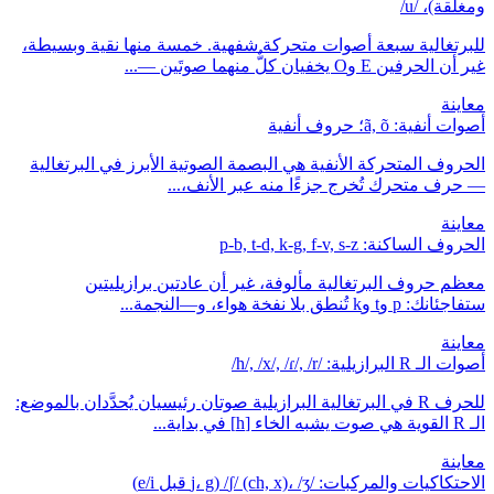
ومغلقة)، /u/
للبرتغالية سبعة أصوات متحركة شفهية. خمسة منها نقية وبسيطة،
غير أن الحرفين E وO يخفيان كلٌّ منهما صوتَين —...
معاينة
أصوات أنفية: ã, õ؛ حروف أنفية
الحروف المتحركة الأنفية هي البصمة الصوتية الأبرز في البرتغالية
— حرف متحرك تُخرج جزءًا منه عبر الأنف،...
معاينة
الحروف الساكنة: p-b, t-d, k-g, f-v, s-z
معظم حروف البرتغالية مألوفة، غير أن عادتين برازيليتين
ستفاجئانك: p وt وk تُنطق بلا نفخة هواء، و—النجمة...
معاينة
أصوات الـ R البرازيلية: /h/, /x/, /ɾ/, /r/
للحرف R في البرتغالية البرازيلية صوتان رئيسيان يُحدَّدان بالموضع:
الـ R القوية هي صوت يشبه الخاء [h] في بداية...
معاينة
الاحتكاكيات والمركبات: /ʃ/ (ch, x)، /ʒ/ (j، g قبل e/i)