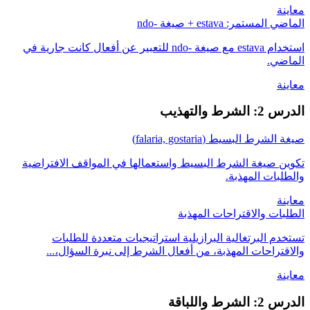
معاينة
الماضي المستمر: estava + صيغة -ndo
استخدام estava مع صيغة -ndo للتعبير عن أفعال كانت جارية في
الماضي.
معاينة
الدرس 2: الشرط والتهذيب
صيغة الشرط البسيط (falaria, gostaria)
تكوين صيغة الشرط البسيط واستعمالها في المواقف الافتراضية
والطلبات المهذبة.
معاينة
الطلبات والاقتراحات المهذبة
تستخدم البرتغالية البرازيلية استراتيجيات متعددة للطلبات
والاقتراحات المهذبة، من أفعال الشرط إلى نبرة السؤال،...
معاينة
الدرس 2: الشرط واللباقة