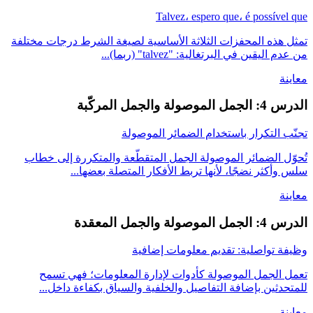
Talvez، espero que، é possível que
تمثل هذه المحفزات الثلاثة الأساسية لصيغة الشرط درجات مختلفة
من عدم اليقين في البرتغالية: "talvez" (ربما)...
معاينة
الدرس 4: الجمل الموصولة والجمل المركّبة
تجنّب التكرار باستخدام الضمائر الموصولة
تُحوّل الضمائر الموصولة الجمل المتقطّعة والمتكررة إلى خطاب
سلس وأكثر نضجًا، لأنها تربط الأفكار المتصلة بعضها...
معاينة
الدرس 4: الجمل الموصولة والجمل المعقدة
وظيفة تواصلية: تقديم معلومات إضافية
تعمل الجمل الموصولة كأدوات لإدارة المعلومات؛ فهي تسمح
للمتحدثين بإضافة التفاصيل والخلفية والسياق بكفاءة داخل...
معاينة