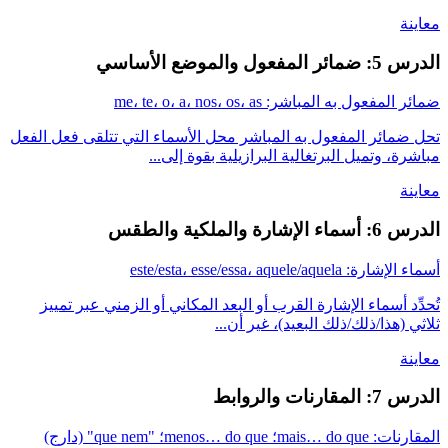
معاينة
الدرس 5: ضمائر المفعول والموضع الأساسي
ضمائر المفعول به المباشر: me، te، o، a، nos، os، as
تحل ضمائر المفعول به المباشر محل الأسماء التي تتلقى فعل الفعل
مباشرة، وتميل البرتغالية البرازيلية بقوة إلى...
معاينة
الدرس 6: أسماء الإشارة والملكية والطقس
أسماء الإشارة: este/esta، esse/essa، aquele/aquela
تُحدِّد أسماء الإشارة القرب أو البعد المكاني أو الزمني عبر تمييز
ثلاثي (هذا/ذلك/ذلك البعيد)، غير أن...
معاينة
الدرس 7: المقارنات والروابط
المقارنات: mais… do que؛ menos… do que؛ "que nem" (دارج)