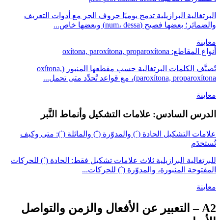
البرتغالية البرازيلية تدمج يوميًا حروف الجر مع أدوات التعريف
والضمائر؛ بعضها فصيح (num، dessa) وبعضها خاص...
معاينة
أنواع المقاطع: oxítona, paroxítona, proparoxítona
تُصنَّف الكلمات البرتغالية حسب مقطعها المنبور (oxítona,
paroxítona, proparoxítona)، مع قواعد تُحدِّد متى تحمل...
معاينة
الدرس السادس: علامات التشكيل وأنماط النَّبر
علامات التشكيل الحادة (´) والمدوّرة (ˆ) والمائلة (`): متى وكيف
تُستخدَم
للبرتغالية البرازيلية ثلاث علامات تشكيل فقط: الحادة (´) للحركات
المفتوحة المنبورة، والمدوّرة (ˆ) للحركات...
معاينة
A2
–
التعبير عن الأفعال والزمن والتواصل