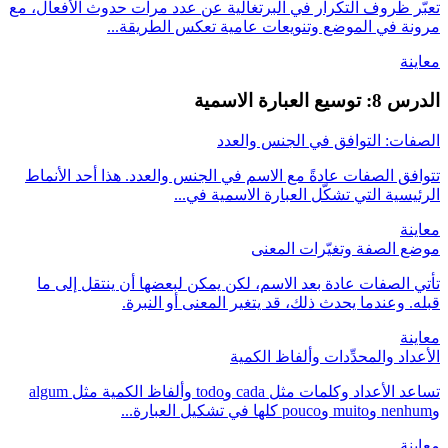
تعبّر ظروف التكرار في البرتغالية عن عدد مرات حدوث الأفعال، مع
مرونة في الموضع وتنويعات عامية تعكس الطريقة...
معاينة
الدرس 8: توسيع العبارة الاسمية
الصفات: التوافق في الجنس والعدد
تتوافق الصفات عادةً مع الاسم في الجنس والعدد. هذا أحد الأنماط
الرئيسية التي تشكّل العبارة الاسمية في...
معاينة
موضع الصفة وتغيّرات المعنى
تأتي الصفات عادة بعد الاسم، لكن يمكن لبعضها أن ينتقل إلى ما
قبله. وعندما يحدث ذلك، قد يتغير المعنى أو النبرة.
معاينة
الأعداد والمحدِّدات وألفاظ الكمية
تساعد الأعداد وكلمات مثل cada وtodo وألفاظ الكمية مثل algum
وnenhum وmuito وpouco كلها في تشكيل العبارة...
معاينة