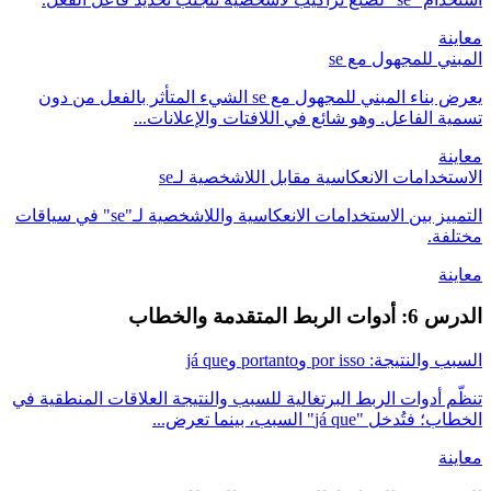
معاينة
المبني للمجهول مع se
يعرض بناء المبني للمجهول مع se الشيء المتأثر بالفعل من دون
تسمية الفاعل. وهو شائع في اللافتات والإعلانات...
معاينة
الاستخدامات الانعكاسية مقابل اللاشخصية لـse
التمييز بين الاستخدامات الانعكاسية واللاشخصية لـ"se" في سياقات
مختلفة.
معاينة
الدرس 6: أدوات الربط المتقدمة والخطاب
السبب والنتيجة: por isso وportanto وjá que
تنظّم أدوات الربط البرتغالية للسبب والنتيجة العلاقات المنطقية في
الخطاب؛ فتُدخل "já que" السبب، بينما تعرض...
معاينة