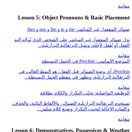
معاينة
Lesson 5: Object Pronouns & Basic Placement
ضمائر المفعول غير المباشر: me و te و lhe و nos و lhes
تدل ضمائر المفعول غير المباشر على الشخص الذي يُوجَّه إليه
الفعل أو يُفعل لأجله، وتميل البرتغالية البرازيلية...
معاينة
الموضع الأساسي: Proclisis في الجمل البسيطة
Proclisis، أي وضع الضمائر قبل الفعل، هو النمط الغالب في
البرتغالية البرازيلية، ويظهر في معظم الجمل البسيطة...
معاينة
الوظيفة التواصلية: تجنّب التكرار والكلام بطلاقة
تستخدم البرتغالية البرازيلية الضمائر، والألفاظ النائبة، والحذف،
وكلمات الإحالة لتجنب التكرار وصنع كلام سلس...
معاينة
Lesson 6: Demonstratives, Possessives & Weather