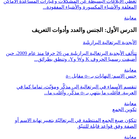
تغطي الإبلاغات البسيطة عن المشكلات وعبارات المساعدة الأماكن
المغلقة والأشياء المكسورة والأشياء المفقودة...
معاينة
الدرس الأول: الجنس والعدد وأدوات التعريف
الأبجدية البرتغالية البرازيلية
تتألف الأبجدية البرتغالية البرازيلية من 26 حرفا منذ عام 2009، حين
أُضيفت رسميا الحروف K وW وY، وتنطق بطرائق...
معاينة
جنس الاسم: النهايات بـ –o مقابل –a
تنقسم الأسماء في البرتغالية إلى مذكّر ومؤنّث، تماما كما في
العربية. فأغلب ما ينتهي بـ -o مذكّر، وأغلب ما...
معاينة
تكوين الجمع
تتكوّن صيغ الجمع المنتظمة في البرتغاليّة بتغيير نهاية الاسم أو
الصفة وفق قواعد قابلة للتنبّؤ.
معاينة