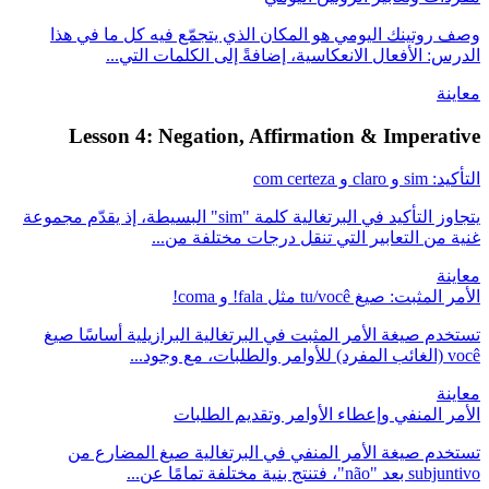
وصف روتينك اليومي هو المكان الذي يتجمّع فيه كل ما في هذا
الدرس: الأفعال الانعكاسية، إضافةً إلى الكلمات التي...
معاينة
Lesson 4: Negation, Affirmation & Imperative
التأكيد: sim و claro و com certeza
يتجاوز التأكيد في البرتغالية كلمة "sim" البسيطة، إذ يقدّم مجموعة
غنية من التعابير التي تنقل درجات مختلفة من...
معاينة
الأمر المثبت: صيغ tu/você مثل fala! و coma!
تستخدم صيغة الأمر المثبت في البرتغالية البرازيلية أساسًا صيغ
você (الغائب المفرد) للأوامر والطلبات، مع وجود...
معاينة
الأمر المنفي وإعطاء الأوامر وتقديم الطلبات
تستخدم صيغة الأمر المنفي في البرتغالية صيغ المضارع من
subjuntivo بعد "não"، فتنتج بنية مختلفة تمامًا عن...