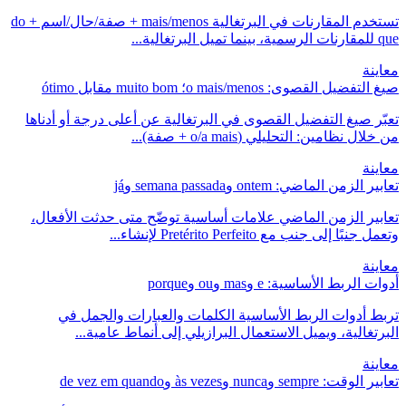
تستخدم المقارنات في البرتغالية mais/menos + صفة/حال/اسم + do
que للمقارنات الرسمية، بينما تميل البرتغالية...
معاينة
صيغ التفضيل القصوى: o mais/menos؛ muito bom مقابل ótimo
تعبّر صيغ التفضيل القصوى في البرتغالية عن أعلى درجة أو أدناها
من خلال نظامين: التحليلي (o/a mais + صفة)...
معاينة
تعابير الزمن الماضي: ontem وsemana passada وjá
تعابير الزمن الماضي علامات أساسية توضّح متى حدثت الأفعال،
وتعمل جنبًا إلى جنب مع Pretérito Perfeito لإنشاء...
معاينة
أدوات الربط الأساسية: e وmas وou وporque
تربط أدوات الربط الأساسية الكلمات والعبارات والجمل في
البرتغالية، ويميل الاستعمال البرازيلي إلى أنماط عامية...
معاينة
تعابير الوقت: sempre وnunca وàs vezes وde vez em quando