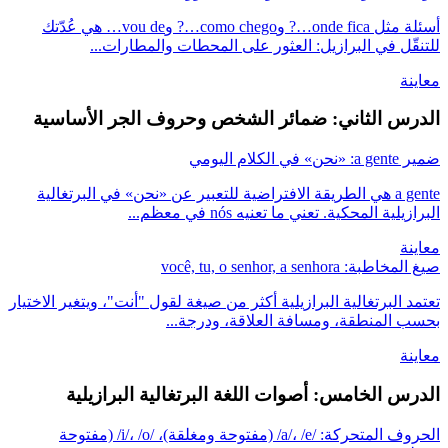
أسئلة مثل onde fica…? وcomo chego…? وvou de… هي عُدّتك
للتنقّل في البرازيل: العثور على المحطات والمطارات...
معاينة
الدرس الثاني: ضمائر الشخص وحروف الجر الأساسية
ضمير a gente: «نحن» في الكلام اليومي
a gente هي الطريقة الافتراضية للتعبير عن «نحن» في البرتغالية
البرازيلية المحكية. تعني ما تعنيه nós في معظم...
معاينة
صيغ المخاطبة: você, tu, o senhor, a senhora
تعتمد البرتغالية البرازيلية أكثر من صيغة لقول "أنت"، ويتغير الاختيار
بحسب المنطقة، ومسافة العلاقة، ودرجة...
معاينة
الدرس الخامس: أصوات اللغة البرتغالية البرازيلية
الحروف المتحركة: /a/، /e/ (مفتوحة ومغلقة)، /i/، /o/ (مفتوحة