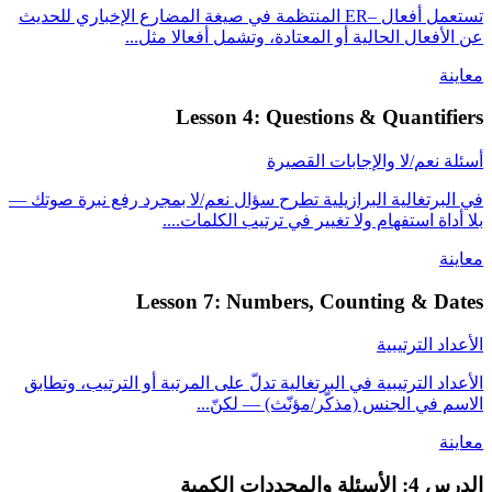
تستعمل أفعال –ER المنتظمة في صيغة المضارع الإخباري للحديث
عن الأفعال الحالية أو المعتادة، وتشمل أفعالا مثل...
معاينة
Lesson 4: Questions & Quantifiers
أسئلة نعم/لا والإجابات القصيرة
في البرتغالية البرازيلية تطرح سؤال نعم/لا بمجرد رفع نبرة صوتك —
بلا أداة استفهام ولا تغيير في ترتيب الكلمات....
معاينة
Lesson 7: Numbers, Counting & Dates
الأعداد الترتيبية
الأعداد الترتيبية في البرتغالية تدلّ على المرتبة أو الترتيب، وتطابق
الاسم في الجنس (مذكّر/مؤنّث) — لكنّ...
معاينة
الدرس 4: الأسئلة والمحددات الكمية