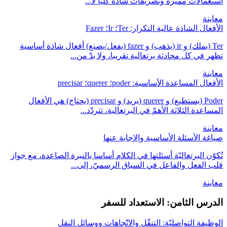
استعمالات مميّزة وتصريفات شاذة كليا لا...
معاينة
الأفعال الشاذة عالية التكرار: Ter؛ Ir؛ Fazer
Ter (يملك) و ir (يذهب) و fazer (يفعل/يصنع) أفعال شاذة أساسية
تظهر في كل محادثة برتغالية تقريبا، ولا بدّ من...
معاينة
الأفعال المساعدة الأساسية: poder؛ querer؛ precisar
Poder (يستطيع) و querer (يريد) و precisar (يحتاج) هي الأفعال
المساعدة الثلاثة الأهمّ في البرتغالية، تتردّد...
معاينة
صياغة الأسئلة الأساسية والإجابة عنها
تُكوّن البرتغاليّة أسئلتها في الكلام أساسا بالنبرة الصاعدة، مع جواز
قلب الفعل والفاعل في السياق الرسميّ، إلى...
معاينة
الدرس الثامن: الاستعداد للسفر
الوظيفة التواصليّة: التنقّل والاتّجاهات ووسائل النقل