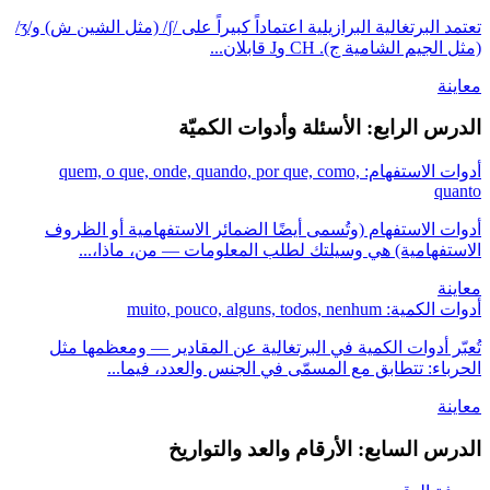
تعتمد البرتغالية البرازيلية اعتماداً كبيراً على /ʃ/ (مثل الشين ش) و/ʒ/
(مثل الجيم الشامية ج). CH وJ قابلان...
معاينة
الدرس الرابع: الأسئلة وأدوات الكميّة
أدوات الاستفهام: quem, o que, onde, quando, por que, como,
quanto
أدوات الاستفهام (وتُسمى أيضًا الضمائر الاستفهامية أو الظروف
الاستفهامية) هي وسيلتك لطلب المعلومات — من، ماذا،...
معاينة
أدوات الكمية: muito, pouco, alguns, todos, nenhum
تُعبّر أدوات الكمية في البرتغالية عن المقادير — ومعظمها مثل
الحرباء: تتطابق مع المسمّى في الجنس والعدد، فيما...
معاينة
الدرس السابع: الأرقام والعد والتواريخ