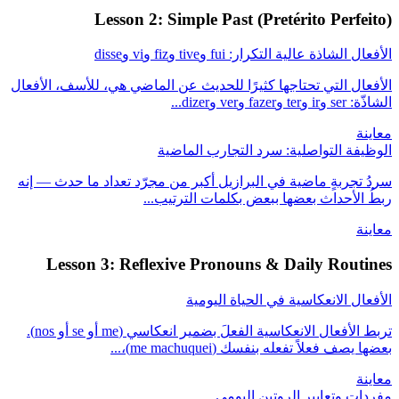
Lesson 2: Simple Past (Pretérito Perfeito)
الأفعال الشاذة عالية التكرار: fui وtive وfiz وvi وdisse
الأفعال التي تحتاجها كثيرًا للحديث عن الماضي هي، للأسف، الأفعال
الشاذّة: ser وir وter وfazer وver وdizer...
معاينة
الوظيفة التواصلية: سرد التجارب الماضية
سردُ تجربةٍ ماضية في البرازيل أكبر من مجرّد تعداد ما حدث — إنه
ربطُ الأحداث بعضها ببعض بكلمات الترتيب...
معاينة
Lesson 3: Reflexive Pronouns & Daily Routines
الأفعال الانعكاسية في الحياة اليومية
تربط الأفعال الانعكاسية الفعلَ بضمير انعكاسي (me أو se أو nos).
بعضها يصف فعلاً تفعله بنفسك (me machuquei)،...
معاينة
مفردات وتعابير الروتين اليومي