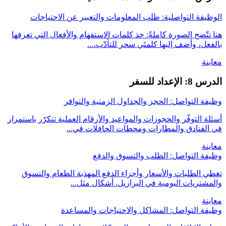
الوظيفة التواصلية: طلب المعلومات والتعبير عن الاحتياجات
هنا تتّضح الصورة كاملةً: خذ كلمات الاستفهام والأفعال التي تعرفها
بالفعل، وأضف إليها كلمتَي سحر للتأدّب،...
معاينة
الدرس 8: الإعداد للسفر
وظيفة التواصل: الحجز والجداول الزمنية والتوافر
أسئلة التوفّر والحجوزات والمواعيد والأرقام العملية تتكرّر باستمرار
في الفنادق والمطارات ومحطات الحافلات في...
معاينة
وظيفة التواصل: الطلب والتسوق والدفع
تغطي الطلبات والأسعار وأجزاء الدفع المهذبة الطعام والتسوق
والمشتريات اليومية في البرازيل. أشكال مثل...
معاينة
وظيفة التواصل: المشاكل والاحتياجات والمساعدة