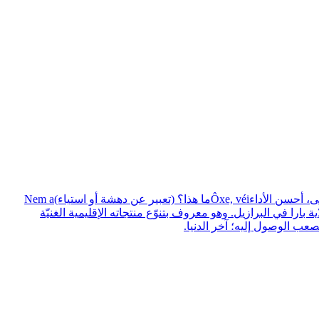
تى، أحسن الأداء
Ôxe, véi
ما هذا؟ (تعبير عن دهشة أو استياء)
Nem a
بارا في البرازيل. وهو معروف بتنوّع منتجاته الإقليمية الغنيّة
صعب الوصول إليه؛ آخر الدنيا.