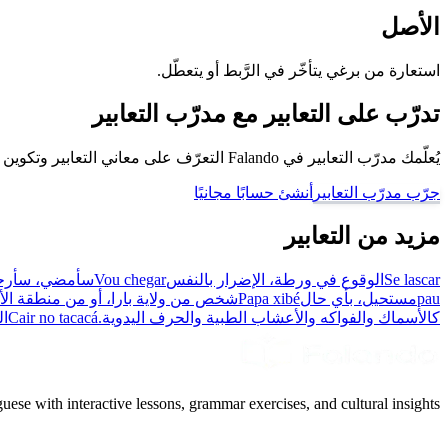
الأصل
استعارة من برغي يتأخّر في الرَّبط أو يتعطّل.
تدرّب على التعابير مع مدرّب التعابير
يُعلّمك مدرّب التعابير في Falando التعرّف على معاني التعابير وتكوين جُمل باستخدامها، كي تتحدّث كبرازيلي.
جرّب مدرّب التعابير
أنشئ حسابًا مجانيًا
مزيد من التعابير
Se lascar
الوقوع في ورطة، الإضرار بالنفس
Vou chegar
سأمضي، سأرح
pau
مستحيل، بأي حال
Papa xibé
شخص من ولاية بارا، أو من منطقة الأ
كالأسماك والفواكه والأعشاب الطبية والحرف اليدوية.
Cair no tacacá
ال
uese with interactive lessons, grammar exercises, and cultural insights.