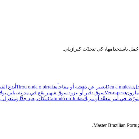
ل
Deu a mulesta
تعبير عن دهشة أو مفاجأة
Tirou onda o pirraia
أبدع الف
مازون
Ver-o-peso
سوق ‹فير أو بيزو› سوق شهير يقع في مدينة بيلين بولاية 
تورّط في أمر معقّد أو مربك
Cafundó do Judas
مكان بعيد جدًّا ومنعزل ي
Master Brazilian Portug