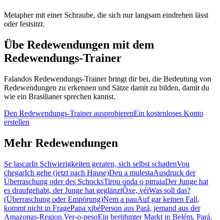
Metapher mit einer Schraube, die sich nur langsam eindrehen lässt
oder festsitzt.
Übe Redewendungen mit dem
Redewendungs-Trainer
Falandos Redewendungs-Trainer bringt dir bei, die Bedeutung von
Redewendungen zu erkennen und Sätze damit zu bilden, damit du
wie ein Brasilianer sprechen kannst.
Den Redewendungs-Trainer ausprobieren
Ein kostenloses Konto
erstellen
Mehr Redewendungen
Se lascar
In Schwierigkeiten geraten, sich selbst schaden
Vou
chegar
Ich gehe (jetzt nach Hause)
Deu a mulesta
Ausdruck der
Überraschung oder des Schocks
Tirou onda o pirraia
Der Junge hat
es draufgehabt, der Junge hat geglänzt
Ôxe, véi
Was soll das?
(Überraschung oder Empörung)
Nem a pau
Auf gar keinen Fall,
kommt nicht in Frage
Papa xibé
Person aus Pará, jemand aus der
Amazonas-Region.
Ver-o-peso
Ein berühmter Markt in Belém, Pará,