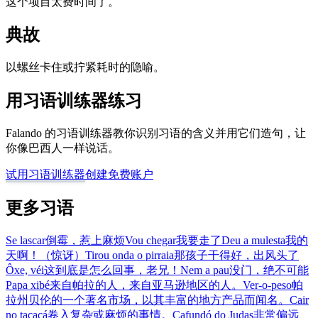
这个项目太费时间了。
典故
以螺丝卡住或拧紧耗时的隐喻。
用习语训练器练习
Falando 的习语训练器教你识别习语的含义并用它们造句，让
你像巴西人一样说话。
试用习语训练器
创建免费账户
更多习语
Se lascar
倒霉，惹上麻烦
Vou chegar
我要走了
Deu a mulesta
我的
天啊！（惊讶）
Tirou onda o pirraia
那孩子干得好，出风头了
Ôxe, véi
这到底是怎么回事，老兄！
Nem a pau
没门，绝不可能
Papa xibé
来自帕拉的人，来自亚马逊地区的人。
Ver-o-peso
帕
拉州贝伦的一个著名市场，以其丰富的地方产品而闻名。
Cair
no tacacá
卷入复杂或麻烦的事情。
Cafundó do Judas
非常偏远、