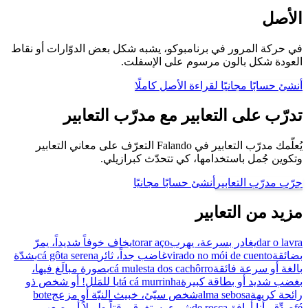
الأصل
في حركة المرور في برنامبوكو، يشبه شكل بعض الدوّارات أو نقاط
العودة شكل بالون مرسوم على الإسفلت.
أنشئ حسابًا مجانيًا لقراءة الأصل كاملًا
تدرّب على التعابير مع مدرّب التعابير
يُعلّمك مدرّب التعابير في Falando التعرّف على معاني التعابير
وتكوين جُمل باستخدامها، كي تتحدّث كبرازيلي.
جرّب مدرّب التعابير
أنشئ حسابًا مجانيًا
مزيد من التعابير
dar o lavra
يغادر بسرعة، يهرب
torar aço
يخاف خوفاً شديداً، يمرّ
بضائقة
virado no mói de cuento
غاضب جداً، ثائر
cá gôta serena
بشدّة
بالغة أو سرعة فائقة
cá mulesta dos cachôrro
بصورة مبالَغ فيها،
بغضب شديد أو بطاقة كبيرة
tá cá murrinha
يا للمَلل! أو شخص ذو
رائحة كريهة
alma sebosa
شخص سيّئ، خبيث النيّة أو مزعج
bote
fé
صدِّق، أنا أوافق
de rosca
شيء يستغرق وقتاً طويلاً أو يصعب