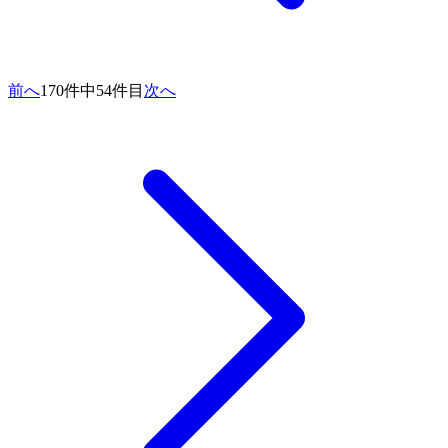
前へ
170件中54件目
次へ