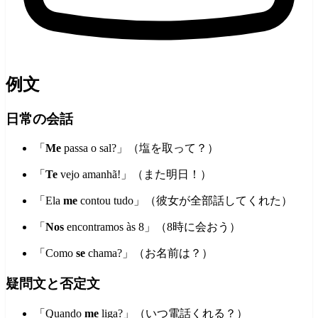
例文
日常の会話
「
Me
passa o sal?」（塩を取って？）
「
Te
vejo amanhã!」（また明日！）
「Ela
me
contou tudo」（彼女が全部話してくれた）
「
Nos
encontramos às 8」（8時に会おう）
「Como
se
chama?」（お名前は？）
疑問文と否定文
「Quando
me
liga?」（いつ電話くれる？）