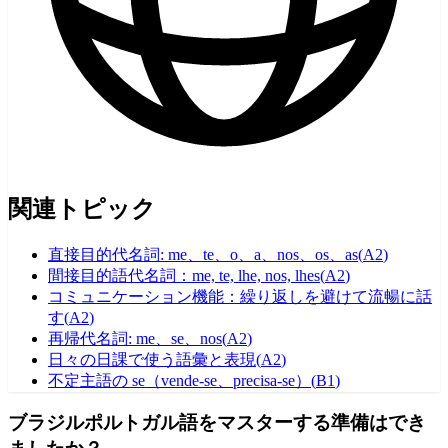
関連トピック
直接目的代名詞: me、te、o、a、nos、os、as
(
A2
)
間接目的語代名詞：me, te, lhe, nos, lhes
(
A2
)
コミュニケーション機能：繰り返しを避けて流暢に話
す
(
A2
)
再帰代名詞: me、se、nos
(
A2
)
日々の日課で使う語彙と表現
(
A2
)
不定主語の se（vende-se、precisa-se）
(
B1
)
ブラジルポルトガル語をマスターする準備はでき