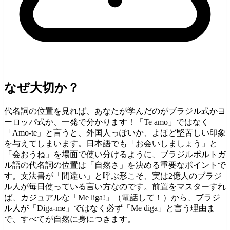
なぜ大切か？
代名詞の位置を見れば、あなたが学んだのがブラジル式かヨ
ーロッパ式か、一発で分かります！「Te amo」ではなく
「Amo-te」と言うと、外国人っぽいか、よほど堅苦しい印象
を与えてしまいます。日本語でも「お会いしましょう」と
「会おうね」を場面で使い分けるように、ブラジルポルトガ
ル語の代名詞の位置は「自然さ」を決める重要なポイントで
す。文法書が「間違い」と呼ぶ形こそ、実は2億人のブラジ
ル人が毎日使っている言い方なのです。前置をマスターすれ
ば、カジュアルな「Me liga!」（電話して！）から、ブラジ
ル人が「Diga-me」ではなく必ず「Me diga」と言う理由ま
で、すべてが自然に身につきます。