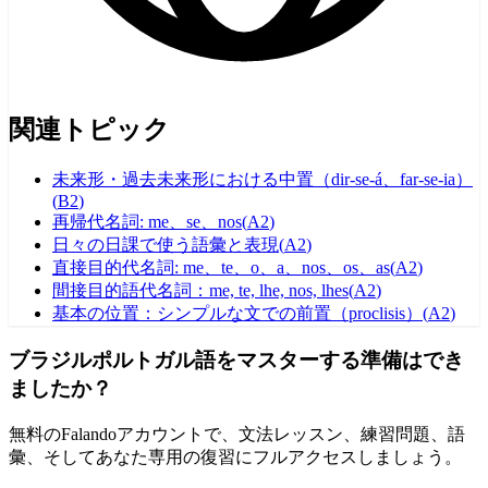
関連トピック
未来形・過去未来形における中置（dir-se-á、far-se-ia）
(
B2
)
再帰代名詞: me、se、nos
(
A2
)
日々の日課で使う語彙と表現
(
A2
)
直接目的代名詞: me、te、o、a、nos、os、as
(
A2
)
間接目的語代名詞：me, te, lhe, nos, lhes
(
A2
)
基本の位置：シンプルな文での前置（proclisis）
(
A2
)
ブラジルポルトガル語をマスターする準備はでき
ましたか？
無料のFalandoアカウントで、文法レッスン、練習問題、語
彙、そしてあなた専用の復習にフルアクセスしましょう。