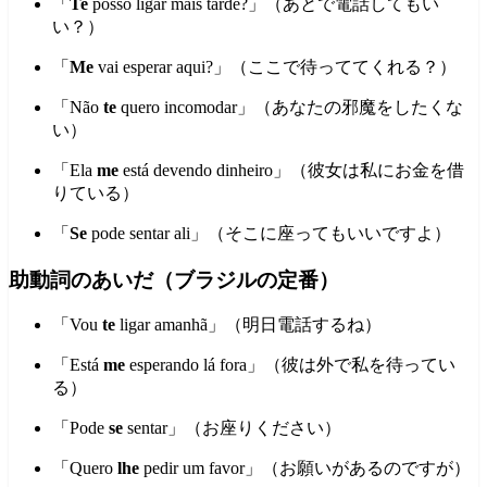
「
Te
posso ligar mais tarde?」（あとで電話してもい
い？）
「
Me
vai esperar aqui?」（ここで待っててくれる？）
「Não
te
quero incomodar」（あなたの邪魔をしたくな
い）
「Ela
me
está devendo dinheiro」（彼女は私にお金を借
りている）
「
Se
pode sentar ali」（そこに座ってもいいですよ）
助動詞のあいだ（ブラジルの定番）
「Vou
te
ligar amanhã」（明日電話するね）
「Está
me
esperando lá fora」（彼は外で私を待ってい
る）
「Pode
se
sentar」（お座りください）
「Quero
lhe
pedir um favor」（お願いがあるのですが）