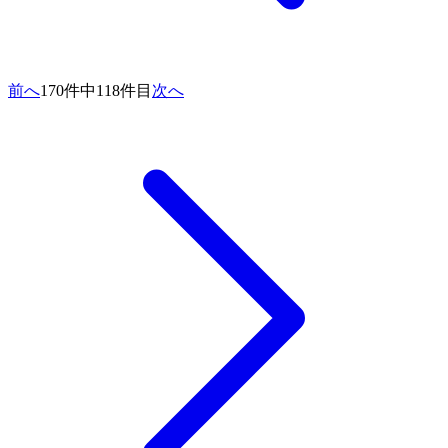
前へ
170件中118件目
次へ