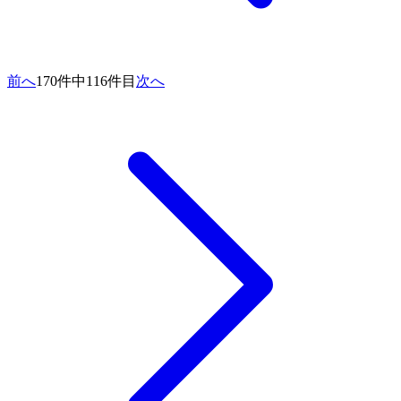
前へ
170件中116件目
次へ