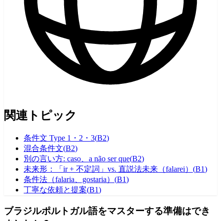
関連トピック
条件文 Type 1・2・3
(
B2
)
混合条件文
(
B2
)
別の言い方: caso、a não ser que
(
B2
)
未来形：「ir + 不定詞」vs. 直説法未来（falarei）
(
B1
)
条件法（falaria、gostaria）
(
B1
)
丁寧な依頼と提案
(
B1
)
ブラジルポルトガル語をマスターする準備はでき