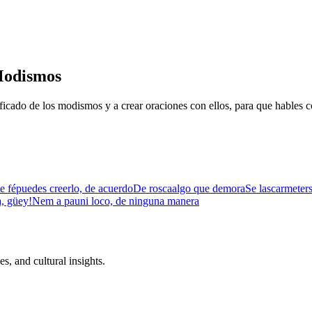
Modismos
icado de los modismos y a crear oraciones con ellos, para que hables 
e fé
puedes creerlo, de acuerdo
De rosca
algo que demora
Se lascar
meter
, güey!
Nem a pau
ni loco, de ninguna manera
s, and cultural insights.