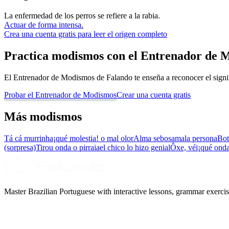
La enfermedad de los perros se refiere a la rabia.
Actuar de forma intensa.
Crea una cuenta gratis para leer el origen completo
Practica modismos con el Entrenador de 
El Entrenador de Modismos de Falando te enseña a reconocer el signif
Probar el Entrenador de Modismos
Crear una cuenta gratis
Más modismos
Tá cá murrinha
¡qué molestia! o mal olor
Alma sebosa
mala persona
Bot
(sorpresa)
Tirou onda o pirraia
el chico lo hizo genial
Ôxe, véi
¡qué onda
Master Brazilian Portuguese with interactive lessons, grammar exercise