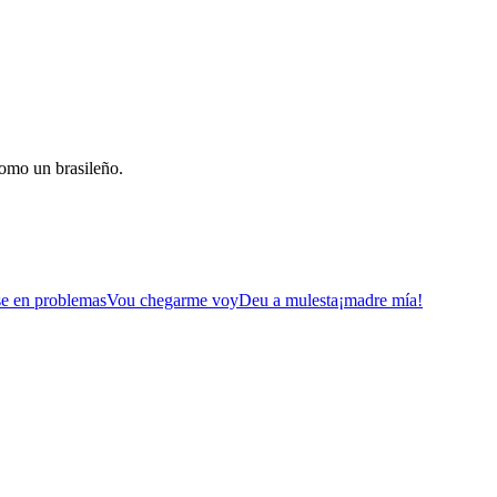
como un brasileño.
se en problemas
Vou chegar
me voy
Deu a mulesta
¡madre mía!