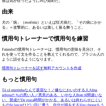
彼は気が狂ったように叫び始めた。
由来
犬の「病」（
moléstia
）といえば狂犬病だ。「その病にかか
る」＝攻撃的に、あるいは激しく振る舞うこと。
慣用句トレーナーで慣用句を練習
Falandoの慣用句トレーナーは、慣用句の意味を見分け、そ
れを使って文を作ることを教えてくれるので、ブラジル人の
ように話せるようになります。
慣用句トレーナーを試す
無料アカウントを作成
もっと慣用句
Tá cá murrinha
なんて退屈な！／嫌なにおいのする人
Alma
sebosa
たちの悪い人／悪意のある、いやな人
Bote fé
間違いな
い、賛成だ
De rosca
時間がかかる、あるいは終わらせにくい
もの
Se lascar
ひどい目に遭う、自分が損をする
Vou chegar
もう