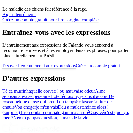
La maladie des chiens fait référence à la rage.
Agir intensément.
Créez un compte gratuit pour lire l'origine complète
Entraînez-vous avec les expressions
L’entraînement aux expressions de Falando vous apprend à
reconnaître leur sens et à les employer dans des phrases, pour parler
plus naturellement au Brésil.
Essayer l’entraînement aux expressions
Créer un compte gratuit
D'autres expressions
Tá cá murrinha
quelle corvée ! ou mauvaise odeur
Alma
sebosa
mauvaise personne
Bote fé
crois-le, je suis d'accord
De
rosca
quelque chose qui prend du temps
Se lascar
s'attirer des
ennuis
Vou chegar
je m'en vais
Deu a mulesta
mince alors !
(surprise)
Tirou onda o pirraia
le gamin a assuré
Ôxe, véi
c'est quoi ça,
mec ?
Nem a pau
pas question, jamais de la vie