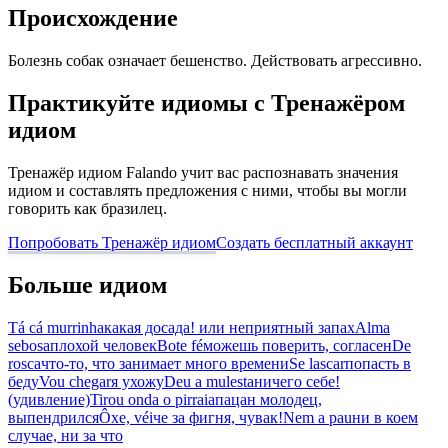
Происхождение
Болезнь собак означает бешенство. Действовать агрессивно.
Практикуйте идиомы с Тренажёром
идиом
Тренажёр идиом Falando учит вас распознавать значения
идиом и составлять предложения с ними, чтобы вы могли
говорить как бразилец.
Попробовать Тренажёр идиом
Создать бесплатный аккаунт
Больше идиом
Tá cá murrinha
какая досада! или неприятный запах
Alma
sebosa
плохой человек
Bote fé
можешь поверить, согласен
De
rosca
что-то, что занимает много времени
Se lascar
попасть в
беду
Vou chegar
я ухожу
Deu a mulesta
ничего себе!
(удивление)
Tirou onda o pirraia
пацан молодец,
выпендрился
Ôxe, véi
че за фигня, чувак!
Nem a pau
ни в коем
случае, ни за что