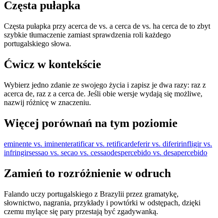
Częsta pułapka
Częsta pułapka przy acerca de vs. a cerca de vs. ha cerca de to zbyt
szybkie tłumaczenie zamiast sprawdzenia roli każdego
portugalskiego słowa.
Ćwicz w kontekście
Wybierz jedno zdanie ze swojego życia i zapisz je dwa razy: raz z
acerca de, raz z a cerca de. Jeśli obie wersje wydają się możliwe,
nazwij różnicę w znaczeniu.
Więcej porównań na tym poziomie
eminente vs. iminente
ratificar vs. retificar
deferir vs. diferir
infligir vs.
infringir
sessao vs. secao vs. cessao
despercebido vs. desapercebido
Zamień to rozróżnienie w odruch
Falando uczy portugalskiego z Brazylii przez gramatykę,
słownictwo, nagrania, przykłady i powtórki w odstępach, dzięki
czemu mylące się pary przestają być zgadywanką.