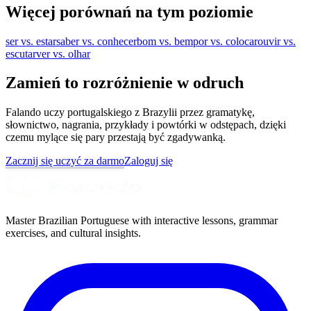
Więcej porównań na tym poziomie
ser vs. estar
saber vs. conhecer
bom vs. bem
por vs. colocar
ouvir vs.
escutar
ver vs. olhar
Zamień to rozróżnienie w odruch
Falando uczy portugalskiego z Brazylii przez gramatykę,
słownictwo, nagrania, przykłady i powtórki w odstępach, dzięki
czemu mylące się pary przestają być zgadywanką.
Zacznij się uczyć za darmo
Zaloguj się
Master Brazilian Portuguese with interactive lessons, grammar
exercises, and cultural insights.