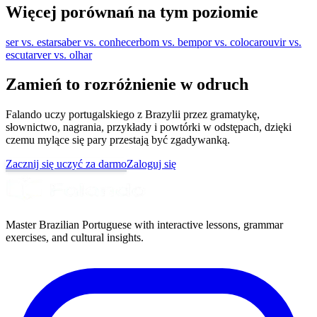
Więcej porównań na tym poziomie
ser vs. estar
saber vs. conhecer
bom vs. bem
por vs. colocar
ouvir vs.
escutar
ver vs. olhar
Zamień to rozróżnienie w odruch
Falando uczy portugalskiego z Brazylii przez gramatykę,
słownictwo, nagrania, przykłady i powtórki w odstępach, dzięki
czemu mylące się pary przestają być zgadywanką.
Zacznij się uczyć za darmo
Zaloguj się
Master Brazilian Portuguese with interactive lessons, grammar
exercises, and cultural insights.